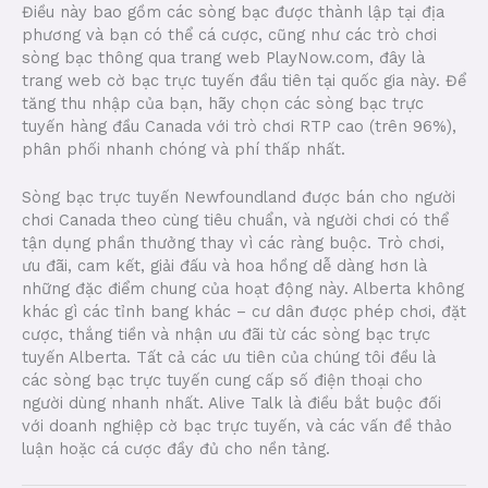
Điều này bao gồm các sòng bạc được thành lập tại địa
phương và bạn có thể cá cược, cũng như các trò chơi
sòng bạc thông qua trang web PlayNow.com, đây là
trang web cờ bạc trực tuyến đầu tiên tại quốc gia này. Để
tăng thu nhập của bạn, hãy chọn các sòng bạc trực
tuyến hàng đầu Canada với trò chơi RTP cao (trên 96%),
phân phối nhanh chóng và phí thấp nhất.
Sòng bạc trực tuyến Newfoundland được bán cho người
chơi Canada theo cùng tiêu chuẩn, và người chơi có thể
tận dụng phần thưởng thay vì các ràng buộc. Trò chơi,
ưu đãi, cam kết, giải đấu và hoa hồng dễ dàng hơn là
những đặc điểm chung của hoạt động này. Alberta không
khác gì các tỉnh bang khác – cư dân được phép chơi, đặt
cược, thắng tiền và nhận ưu đãi từ các sòng bạc trực
tuyến Alberta. Tất cả các ưu tiên của chúng tôi đều là
các sòng bạc trực tuyến cung cấp số điện thoại cho
người dùng nhanh nhất. Alive Talk là điều bắt buộc đối
với doanh nghiệp cờ bạc trực tuyến, và các vấn đề thảo
luận hoặc cá cược đầy đủ cho nền tảng.