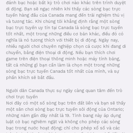
đánh bạc hoặc bất kỳ trò chơi nào khác trên trình duyệt
di động. Bạn sẽ ngạc nhiên khi thấy các sòng bạc trực
tuyến hàng đầu của Canada mang đến trải nghiệm thú vị
và tương tác. Khi chúng tôi khẳng định rằng một sòng
bạc trực tuyến uy tín tại Canada là sòng bạc trực tuyến
tốt nhất, một trong những điều cơ bản khác, điều đó có
nghĩa là nó tương thích với thiết bị di động. Ngày nay,
nhiều người chơi chuyên nghiệp chọn cá cược khi đang di
chuyển, bằng điện thoại di động. Nếu bạn thích chơi
game trên điện thoại thông minh hoặc máy tính bảng,
tất cả những gì bạn cần làm là chọn một trong những
sòng bạc trực tuyến Canada tốt nhất của mình, và sự
phấn khích sẽ bắt đầu.
Người dân Canada thực sự ngày càng quan tâm đến trò
chơi trực tuyến
Nơi đây có một số sòng bạc trên đất liền và bạn sẽ thấy
một sân chơi sòng bạc trực tuyến sôi động của Ontario;
những năm gần đây nhất là 19. Tỉnh bang này áp dụng
luật cờ bạc nghiêm ngặt và không cho phép các sòng
bạc trong nước hoạt động; chỉ cho phép xổ số và các