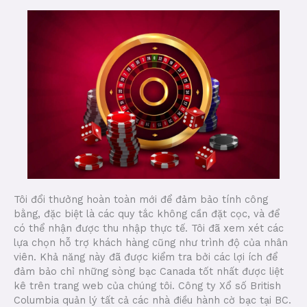
Tôi đổi thưởng hoàn toàn mới để đảm bảo tính công
bằng, đặc biệt là các quy tắc không cần đặt cọc, và để
có thể nhận được thu nhập thực tế. Tôi đã xem xét các
lựa chọn hỗ trợ khách hàng cũng như trình độ của nhân
viên. Khả năng này đã được kiểm tra bởi các lợi ích để
đảm bảo chỉ những sòng bạc Canada tốt nhất được liệt
kê trên trang web của chúng tôi. Công ty Xổ số British
Columbia quản lý tất cả các nhà điều hành cờ bạc tại BC.