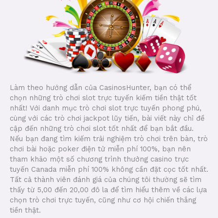
Làm theo hướng dẫn của CasinosHunter, bạn có thể
chọn những trò chơi slot trực tuyến kiếm tiền thật tốt
nhất! Với danh mục trò chơi slot trực tuyến phong phú,
cùng với các trò chơi jackpot lũy tiến, bài viết này chỉ đề
cập đến những trò chơi slot tốt nhất để bạn bắt đầu.
Nếu bạn đang tìm kiếm trải nghiệm trò chơi trên bàn, trò
chơi bài hoặc poker điện tử miễn phí 100%, bạn nên
tham khảo một số chương trình thưởng casino trực
tuyến Canada miễn phí 100% không cần đặt cọc tốt nhất.
Tất cả thành viên đánh giá của chúng tôi thường sẽ tìm
thấy từ 5,00 đến 20,00 đô la để tìm hiểu thêm về các lựa
chọn trò chơi trực tuyến, cũng như cơ hội chiến thắng
tiền thật.