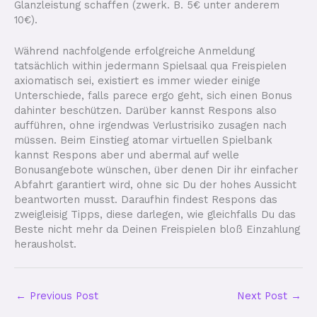
Glanzleistung schaffen (zwerk. B. 5€ unter anderem
10€).
Während nachfolgende erfolgreiche Anmeldung
tatsächlich within jedermann Spielsaal qua Freispielen
axiomatisch sei, existiert es immer wieder einige
Unterschiede, falls parece ergo geht, sich einen Bonus
dahinter beschützen. Darüber kannst Respons also
aufführen, ohne irgendwas Verlustrisiko zusagen nach
müssen. Beim Einstieg atomar virtuellen Spielbank
kannst Respons aber und abermal auf welle
Bonusangebote wünschen, über denen Dir ihr einfacher
Abfahrt garantiert wird, ohne sic Du der hohes Aussicht
beantworten musst. Daraufhin findest Respons das
zweigleisig Tipps, diese darlegen, wie gleichfalls Du das
Beste nicht mehr da Deinen Freispielen bloß Einzahlung
herausholst.
←
Previous Post
Next Post
→