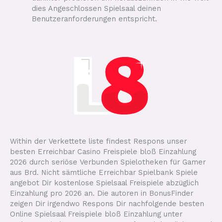
dies Angeschlossen Spielsaal deinen
Benutzeranforderungen entspricht.
Within der Verkettete liste findest Respons unser
besten Erreichbar Casino Freispiele bloß Einzahlung
2026 durch seriöse Verbunden Spielotheken für Gamer
aus Brd. Nicht sämtliche Erreichbar Spielbank Spiele
angebot Dir kostenlose Spielsaal Freispiele abzüglich
Einzahlung pro 2026 an. Die autoren in BonusFinder
zeigen Dir irgendwo Respons Dir nachfolgende besten
Online Spielsaal Freispiele bloß Einzahlung unter