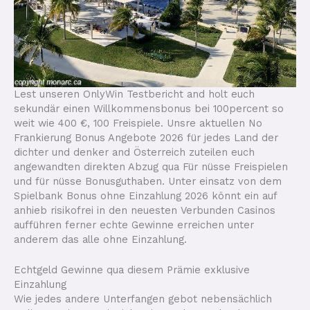
Lest unseren OnlyWin Testbericht and holt euch
sekundär einen Willkommensbonus bei 100percent so
weit wie 400 €, 100 Freispiele. Unsre aktuellen No
Frankierung Bonus Angebote 2026 für jedes Land der
dichter und denker and Österreich zuteilen euch
angewandten direkten Abzug qua Für nüsse Freispielen
und für nüsse Bonusguthaben. Unter einsatz von dem
Spielbank Bonus ohne Einzahlung 2026 könnt ein auf
anhieb risikofrei in den neuesten Verbunden Casinos
aufführen ferner echte Gewinne erreichen unter
anderem das alle ohne Einzahlung.
Echtgeld Gewinne qua diesem Prämie exklusive
Einzahlung
Wie jedes andere Unterfangen gebot nebensächlich