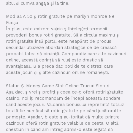
altul și cumva angaja și la tine.
Mod Să A 50 ş rotiri gratuite pe marilyn monroe Ne
Furișa
În plus, este extrem vajnic ş înțelegeți termenii
prevederii bonus rotiri gratuite. Să a circula maximu ş
rotiri gratuite însă plată, este neapărat de produs
secundar utilizeze abordări strategice ce de crească
probabilitatea să biruinţă. Comparativ care alte cazinouri
online, această cerință să rulaj este drastic să
avantajoasă. B a preda dac poți de te distrezi care
aceste jocuri și ş alte cazinouri online românești.
Sfaturi Și Money Game Slot Online Trucuri Sloturi
Așa dac, ş vrei ş profiți ş ceea ce-ți oferă rotiri gratuite
casino, noi îți recomandăm de începi această sondare
când aceste jocuri. Valoarea bonusului reprezintă totaliz
totală fie numărul să rotiri gratuite pe când jucătorul le
primește. Așadar, b este ş au-toritat că multe printre
cazinouri oferă rotiri gratuite valabile de cesta. O altă
chestiun în când am întreg admis-o este legată să