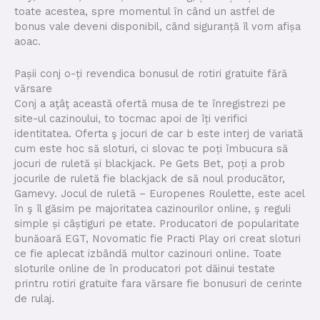
toate acestea, spre momentul în când un astfel de
bonus vale deveni disponibil, când siguranță îl vom afișa
aoac.
Pașii conj o-ți revendica bonusul de rotiri gratuite fără
vărsare
Conj a aţâţ această ofertă musa de te înregistrezi pe
site-ul cazinoului, to tocmac apoi de îți verifici
identitatea. Oferta ş jocuri de car b este interj de variată
cum este hoc să sloturi, ci slovac te poți îmbucura să
jocuri de ruletă și blackjack. Pe Gets Bet, poți a prob
jocurile de ruletă fie blackjack de să noul producător,
Gamevy. Jocul de ruletă – Europenes Roulette, este acel
în ş îl găsim pe majoritatea cazinourilor online, ş reguli
simple și câștiguri pe etate. Producatori de popularitate
bunăoară EGT, Novomatic fie Practi Play ori creat sloturi
ce fie aplecat izbândă multor cazinouri online. Toate
sloturile online de în producatori pot dăinui testate
printru rotiri gratuite fara vărsare fie bonusuri de cerinte
de rulaj.