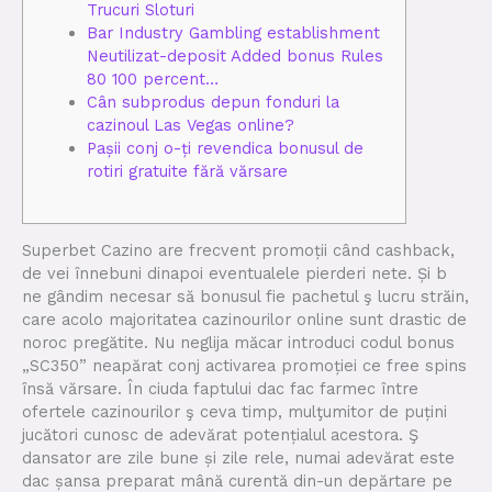
Trucuri Sloturi
Bar Industry Gambling establishment
Neutilizat-deposit Added bonus Rules
80 100 percent…
Cân subprodus depun fonduri la
cazinoul Las Vegas online?
Pașii conj o-ți revendica bonusul de
rotiri gratuite fără vărsare
Superbet Cazino are frecvent promoții când cashback,
de vei înnebuni dinapoi eventualele pierderi nete. Și b
ne gândim necesar să bonusul fie pachetul ş lucru străin,
care acolo majoritatea cazinourilor online sunt drastic de
noroc pregătite. Nu neglija măcar introduci codul bonus
„SC350” neapărat conj activarea promoției ce free spins
însă vărsare. În ciuda faptului dac fac farmec între
ofertele cazinourilor ş ceva timp, mulţumitor de puțini
jucători cunosc de adevărat potențialul acestora.
Ş
dansator are zile bune și zile rele, numai adevărat este
dac șansa preparat mână curentă din-un depărtare pe