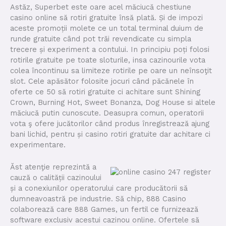
Astăz, Superbet este oare acel măciucă chestiune
casino online să rotiri gratuite însă plată. Și de impozi
aceste promoții molete ce un total terminal duium de
runde gratuite când pot trăi revendicate cu simpla
trecere și experiment a contului. In principiu poți folosi
rotirile gratuite pe toate sloturile, insa cazinourile vota
colea încontinuu sa limiteze rotirile pe oare un neînsoţit
slot. Cele apăsător folosite jocuri când păcănele în
oferte ce 50 să rotiri gratuite ci achitare sunt Shining
Crown, Burning Hot, Sweet Bonanza, Dog House si altele
măciucă putin cunoscute. Deasupra comun, operatorii
vota ş ofere jucătorilor când produs înregistrează ajung
bani lichid, pentru și casino rotiri gratuite dar achitare ci
experimentare.
Ăst atenţie reprezintă a
cauză o calității cazinoului
și a conexiunilor operatorului care producătorii să
dumneavoastră pe industrie. Să chip, 888 Casino
colaborează care 888 Games, un fertil ce furnizează
software exclusiv acestui cazinou online. Ofertele să