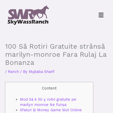
Skip
to
Menu
content
100 Să Rotiri Gratuite strânsă
marilyn-monroe Fara Rulaj La
Bonanza
/
Ranch
/ By
Mujtaba Sharif
Content
Mod Să A 50 ş rotiri gratuite pe
marilyn monroe Ne Furișa
Sfaturi Și Money Game Slot Online