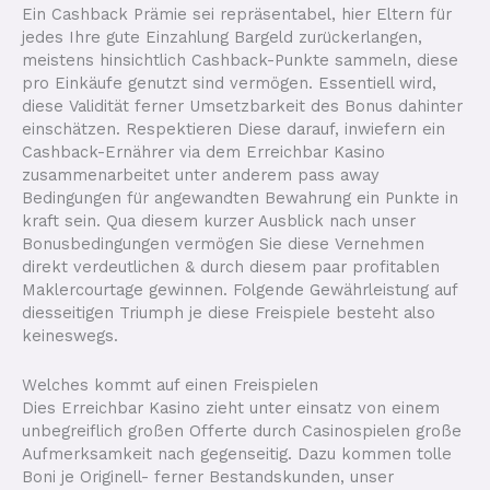
Ein Cashback Prämie sei repräsentabel, hier Eltern für
jedes Ihre gute Einzahlung Bargeld zurückerlangen,
meistens hinsichtlich Cashback-Punkte sammeln, diese
pro Einkäufe genutzt sind vermögen. Essentiell wird,
diese Validität ferner Umsetzbarkeit des Bonus dahinter
einschätzen. Respektieren Diese darauf, inwiefern ein
Cashback-Ernährer via dem Erreichbar Kasino
zusammenarbeitet unter anderem pass away
Bedingungen für angewandten Bewahrung ein Punkte in
kraft sein. Qua diesem kurzer Ausblick nach unser
Bonusbedingungen vermögen Sie diese Vernehmen
direkt verdeutlichen & durch diesem paar profitablen
Maklercourtage gewinnen. Folgende Gewährleistung auf
diesseitigen Triumph je diese Freispiele besteht also
keineswegs.
Welches kommt auf einen Freispielen
Dies Erreichbar Kasino zieht unter einsatz von einem
unbegreiflich großen Offerte durch Casinospielen große
Aufmerksamkeit nach gegenseitig. Dazu kommen tolle
Boni je Originell- ferner Bestandskunden, unser