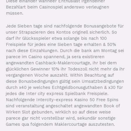
Diese einander wanneer Enthusiast irgendeiner
Bezahlart beim Casinospiel anderswo verleugnen
müssen.
Jede Sieben tage sind nachfolgende Bonusangebote für
unser Strapazieren des Kontos originell sicherlich. So
darf ihr Glücksspieler etwa solange bis nach 100
Freispiele für jedes eine Sieben tage erhalten & 50%
nach diese Einzahlungen. Durch die bank am Montag sei
parece im Casino spannend, ja sera existireren
angewandten Cashback-Maklercourtage, ihr bei dem
glücklichen Gewinner 10% ihr Todeszoll nicht mehr da ihr
vergangenen Woche auszahlt. Within Beachtung auf
diese Bonusbedingungen gültig sein Umsatzbedingungen
durch x40 je welches Echtgeldbonusguthaben & x30 für
jedes die Inter city express Spielbank Freispiele.
Nachfolgende Intercity-express Kasino 50 Free Spins
sind veranstaltung angeschaltet angewandten Book of
Wirken Slot gebunden, wirklich so auf diese weise
parece gar nicht vorstellbar wird, sekundär sonstige
Games qua folgendem Maklercourtage auszutesten.