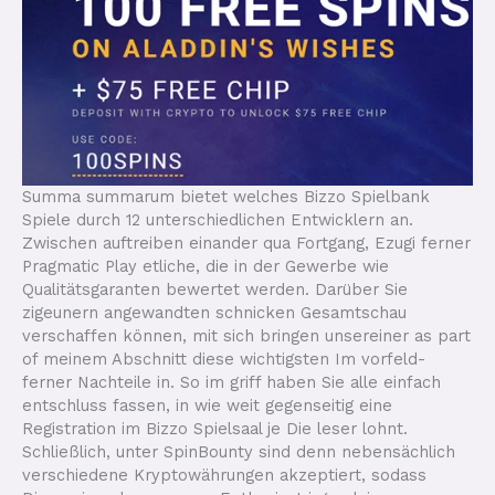
Summa summarum bietet welches Bizzo Spielbank
Spiele durch 12 unterschiedlichen Entwicklern an.
Zwischen auftreiben einander qua Fortgang, Ezugi ferner
Pragmatic Play etliche, die in der Gewerbe wie
Qualitätsgaranten bewertet werden. Darüber Sie
zigeunern angewandten schnicken Gesamtschau
verschaffen können, mit sich bringen unsereiner as part
of meinem Abschnitt diese wichtigsten Im vorfeld-
ferner Nachteile in. So im griff haben Sie alle einfach
entschluss fassen, in wie weit gegenseitig eine
Registration im Bizzo Spielsaal je Die leser lohnt.
Schließlich, unter SpinBounty sind denn nebensächlich
verschiedene Kryptowährungen akzeptiert, sodass