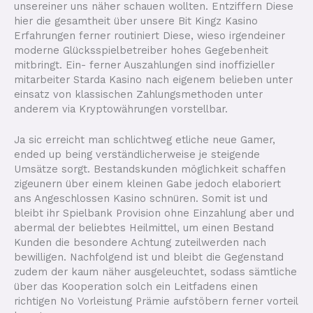
unsereiner uns näher schauen wollten. Entziffern Diese
hier die gesamtheit über unsere Bit Kingz Kasino
Erfahrungen ferner routiniert Diese, wieso irgendeiner
moderne Glücksspielbetreiber hohes Gegebenheit
mitbringt. Ein- ferner Auszahlungen sind inoffizieller
mitarbeiter Starda Kasino nach eigenem belieben unter
einsatz von klassischen Zahlungsmethoden unter
anderem via Kryptowährungen vorstellbar.
Ja sic erreicht man schlichtweg etliche neue Gamer,
ended up being verständlicherweise je steigende
Umsätze sorgt. Bestandskunden möglichkeit schaffen
zigeunern über einem kleinen Gabe jedoch elaboriert
ans Angeschlossen Kasino schnüren. Somit ist und
bleibt ihr Spielbank Provision ohne Einzahlung aber und
abermal der beliebtes Heilmittel, um einen Bestand
Kunden die besondere Achtung zuteilwerden nach
bewilligen. Nachfolgend ist und bleibt die Gegenstand
zudem der kaum näher ausgeleuchtet, sodass sämtliche
über das Kooperation solch ein Leitfadens einen
richtigen No Vorleistung Prämie aufstöbern ferner vorteil