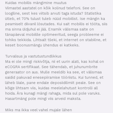
Kuidas mobiilis mängimine muutus
Viimastel aastatel on kõik kolinud telefoni. See on
loogiline, sest kes viitsib arvuti taga istuda? Statistika
ütleb, et 70% tulust tuleb nüüd mobiilist. Ise mängin ka
peamiselt diivanil lösutades. Kui sait mobiilis ei tööta, siis
ma sinna üldjuhul ei jää. Enamik välismaa saite on
tänapäeval mobiilile optimeeritud, seega probleeme ei
tohiks tekkida. Lihtsalt tšeki, et internet on stabiilne, et
keset boonusmängu ühendus ei katkeks.
Turvalisus ja vastutustundlikkus
Ma ei ole mingi riskivõtja, nii et uurin alati, kas kohal on
eCOGRA sertifikaat. See tähendab, et juhunumbrite
generaator on aus. Mulle meeldib ka see, et välismaa
saidid pakuvad enesepiiramise tööriistu. Kui tunned, et
läheb liiale, pane endale deposiidilimiit peale. See on
kõige lihtsam viis, kuidas meelelahutust kontrolli all
hoida. Ära kunagi mängi rahaga, mida sul pole varuks.
Hasartmäng pole mingi viis arveid maksta.
Miks ma ikka veel vahel mujale lähen