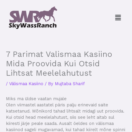
Skip
to
Menu
content
7 Parimat Valismaa Kasiino
Mida Proovida Kui Otsid
Lihtsat Meelelahutust
/
Välismaa Kasiino
/ By
Mujtaba Sharif
Miks ma üldse vaatan mujale
Olen viimastel aastatel päris palju erinevaid saite
katsetanud. Mõnikord tahad lihtsalt midagi uut proovida.
Kui otsid head meelelahutust, siis see leht aitab sul
kiiresti järje peale saada. Ausalt öeldes on välismaa
kasiinod sageli mugavamad, kui tahad kiirelt mõne spinni