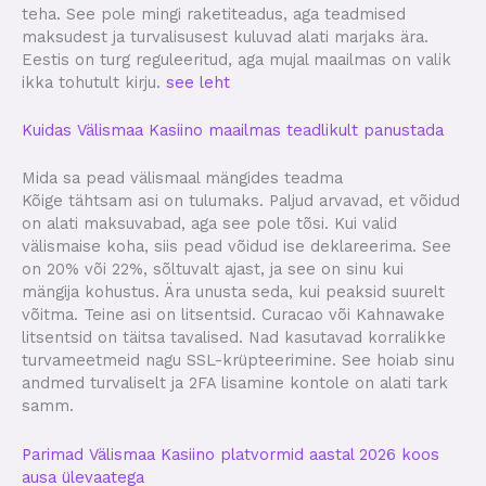
teha. See pole mingi raketiteadus, aga teadmised
maksudest ja turvalisusest kuluvad alati marjaks ära.
Eestis on turg reguleeritud, aga mujal maailmas on valik
ikka tohutult kirju.
see leht
Kuidas Välismaa Kasiino maailmas teadlikult panustada
Mida sa pead välismaal mängides teadma
Kõige tähtsam asi on tulumaks. Paljud arvavad, et võidud
on alati maksuvabad, aga see pole tõsi. Kui valid
välismaise koha, siis pead võidud ise deklareerima. See
on 20% või 22%, sõltuvalt ajast, ja see on sinu kui
mängija kohustus. Ära unusta seda, kui peaksid suurelt
võitma. Teine asi on litsentsid. Curacao või Kahnawake
litsentsid on täitsa tavalised. Nad kasutavad korralikke
turvameetmeid nagu SSL-krüpteerimine. See hoiab sinu
andmed turvaliselt ja 2FA lisamine kontole on alati tark
samm.
Parimad Välismaa Kasiino platvormid aastal 2026 koos
ausa ülevaatega