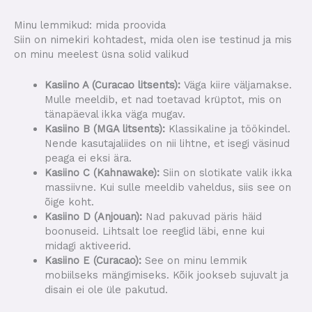
Minu lemmikud: mida proovida
Siin on nimekiri kohtadest, mida olen ise testinud ja mis
on minu meelest üsna solid valikud
Kasiino A (Curacao litsents):
Väga kiire väljamakse.
Mulle meeldib, et nad toetavad krüptot, mis on
tänapäeval ikka väga mugav.
Kasiino B (MGA litsents):
Klassikaline ja töökindel.
Nende kasutajaliides on nii lihtne, et isegi väsinud
peaga ei eksi ära.
Kasiino C (Kahnawake):
Siin on slotikate valik ikka
massiivne. Kui sulle meeldib vaheldus, siis see on
õige koht.
Kasiino D (Anjouan):
Nad pakuvad päris häid
boonuseid. Lihtsalt loe reeglid läbi, enne kui
midagi aktiveerid.
Kasiino E (Curacao):
See on minu lemmik
mobiilseks mängimiseks. Kõik jookseb sujuvalt ja
disain ei ole üle pakutud.