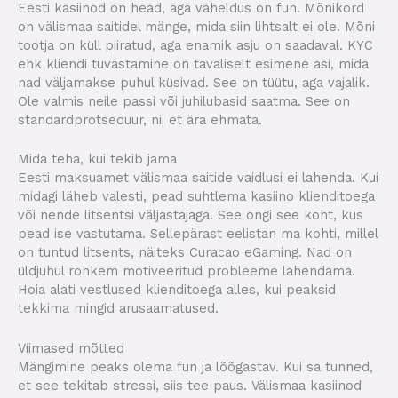
Eesti kasiinod on head, aga vaheldus on fun. Mõnikord
on välismaa saitidel mänge, mida siin lihtsalt ei ole. Mõni
tootja on küll piiratud, aga enamik asju on saadaval. KYC
ehk kliendi tuvastamine on tavaliselt esimene asi, mida
nad väljamakse puhul küsivad. See on tüütu, aga vajalik.
Ole valmis neile passi või juhilubasid saatma. See on
standardprotseduur, nii et ära ehmata.
Mida teha, kui tekib jama
Eesti maksuamet välismaa saitide vaidlusi ei lahenda. Kui
midagi läheb valesti, pead suhtlema kasiino klienditoega
või nende litsentsi väljastajaga. See ongi see koht, kus
pead ise vastutama. Sellepärast eelistan ma kohti, millel
on tuntud litsents, näiteks Curacao eGaming. Nad on
üldjuhul rohkem motiveeritud probleeme lahendama.
Hoia alati vestlused klienditoega alles, kui peaksid
tekkima mingid arusaamatused.
Viimased mõtted
Mängimine peaks olema fun ja lõõgastav. Kui sa tunned,
et see tekitab stressi, siis tee paus. Välismaa kasiinod