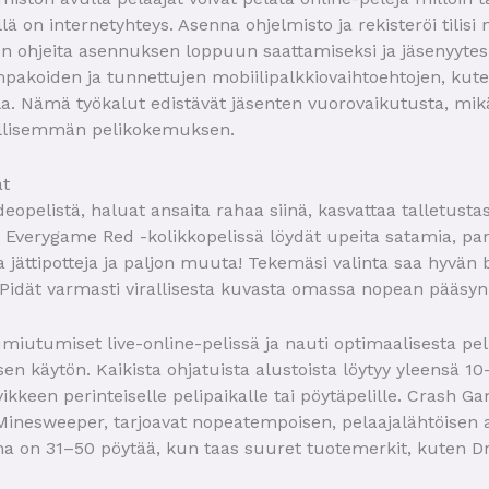
illä on internetyhteys. Asenna ohjelmisto ja rekisteröi tilis
 ohjeita asennuksen loppuun saattamiseksi ja jäsenyytesi 
koiden ja tunnettujen mobiilipalkkiovaihtoehtojen, kuten
la. Nämä työkalut edistävät jäsenten vuorovaikutusta, mik
eellisemmän pelikokemuksen.
at
opelistä, haluat ansaita rahaa siinä, kasvattaa talletustasi
 Everygame Red -kolikkopelissä löydät upeita satamia, parh
isia jättipotteja ja paljon muuta! Tekemäsi valinta saa hy
 Pidät varmasti virallisesta kuvasta omassa nopean pääsy
miutumiset live-online-pelissä ja nauti optimaalisesta p
sen käytön. Kaikista ohjatuista alustoista löytyy yleensä 10–
vikkeen perinteiselle pelipaikalle tai pöytäpelille. Crash 
 Minesweeper, tarjoavat nopeatempoisen, pelaajalähtöisen a
a on 31–50 pöytää, kun taas suuret tuotemerkit, kuten Draf