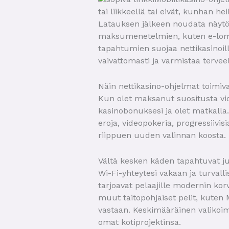
tai liikkeellä tai eivät, kunhan he
Latauksen jälkeen noudata näytön
maksumenetelmien, kuten e-lompa
tapahtumien suojaa nettikasinoil
vaivattomasti ja varmistaa terv
Näin nettikasino-ohjelmat toimiv
Kun olet maksanut suositusta vide
kasinobonuksesi ja olet matkalla.
eroja, videopokeria, progressiiv
riippuen uuden valinnan koosta.
Vältä kesken käden tapahtuvat ju
Wi-Fi-yhteytesi vakaan ja turvalli
tarjoavat pelaajille modernin kor
muut taitopohjaiset pelit, kuten
vastaan. Keskimääräinen valikoim
omat kotiprojektinsa.