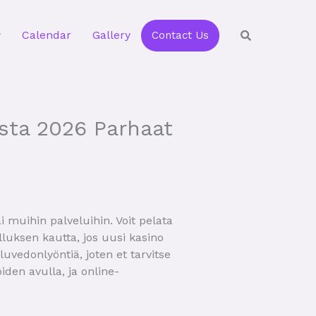
Calendar
Gallery
Contact Us
usta 2026 Parhaat
muihin palveluihin. Voit pelata
luksen kautta, jos uusi kasino
uvedonlyöntiä, joten et tarvitse
den avulla, ja online-