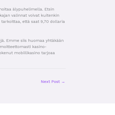
hoitaa älypuhelimella. Etsin
kajan valinnat voivat kuitenkin
tarkoittaa, että saat 9,70 dollaria
elejä. Emme siis huomaa yhtäkään
 moitteettomasti kasino-
okenut mobiilikasino tarjoaa
Next Post
→