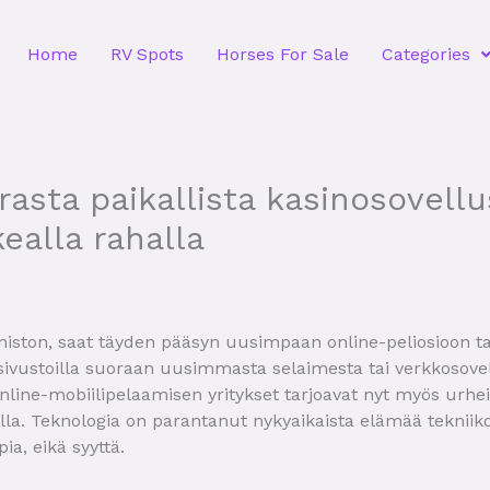
Home
RV Spots
Horses For Sale
Categories
arasta paikallista kasinosovell
kealla rahalla
ston, saat täyden pääsyn uusimpaan online-peliosioon tai 
sivustoilla suoraan uusimmasta selaimesta tai verkkosovel
online-mobiilipelaamisen yritykset tarjoavat nyt myös urheil
lla.
Teknologia on parantanut nykyaikaista elämää tekniikoi
ia, eikä syyttä.