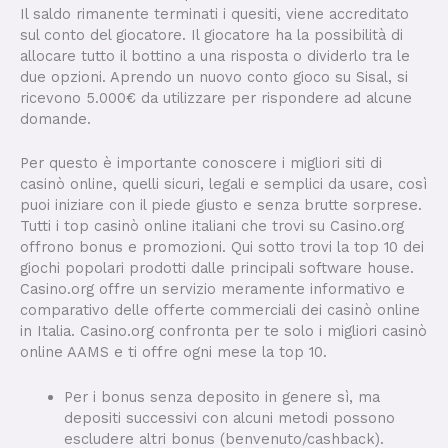
Il saldo rimanente terminati i quesiti, viene accreditato
sul conto del giocatore. Il giocatore ha la possibilità di
allocare tutto il bottino a una risposta o dividerlo tra le
due opzioni. Aprendo un nuovo conto gioco su Sisal, si
ricevono 5.000€ da utilizzare per rispondere ad alcune
domande.
Per questo è importante conoscere i migliori siti di
casinò online, quelli sicuri, legali e semplici da usare, così
puoi iniziare con il piede giusto e senza brutte sorprese.
Tutti i top casinò online italiani che trovi su Casino.org
offrono bonus e promozioni. Qui sotto trovi la top 10 dei
giochi popolari prodotti dalle principali software house.
Casino.org offre un servizio meramente informativo e
comparativo delle offerte commerciali dei casinò online
in Italia. Casino.org confronta per te solo i migliori casinò
online AAMS e ti offre ogni mese la top 10.
Per i bonus senza deposito in genere sì, ma
depositi successivi con alcuni metodi possono
escludere altri bonus (benvenuto/cashback).