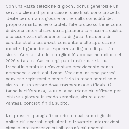
Con una vasta selezione di giochi, bonus generosi e un
servizio clienti di prima classe, questi siti sono la scelta
ideale per chi ama giocare online dalla comodità del
proprio smartphone o tablet. Tale processo tiene conto
di diversi criteri chiave utili a garantire la massima qualità
e la sicurezza dell’esperienza di gioco. Una serie di
caratteristiche essenziali consentono alle app casinò
mobile di garantire un’esperienza di gioco di qualità e
sicura. Con la lista delle migliori 10 app casinò online del
2026 stilata da Casino.org, puoi trasformare la tua
tranquilla serata in un’avventura emozionante senza
nemmeno alzarti dal divano. Vediamo insieme perché
conviene registrarsi e come farlo in modo semplice e
sicuro. In un settore dove trasparenza e affidabilità
fanno la differenza, SPID è la soluzione più efficace per
iniziare a giocare in modo semplice, sicuro e con
vantaggi concreti fin da subito.
Nei prossimi paragrafi scoprirete quali sono i giochi
online più ricercati dagli utenti e troverete informazioni
circa la loro presenza sui siti casinò più rinomati.