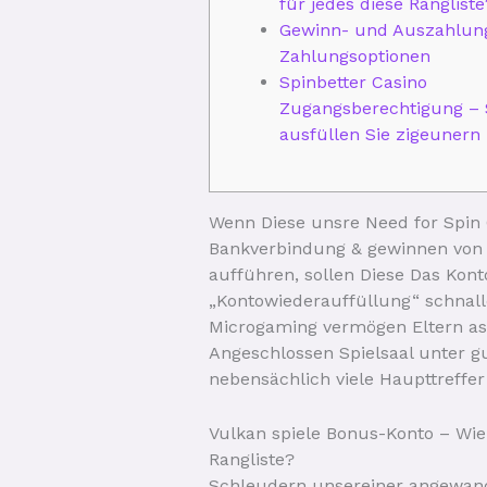
für jedes diese Rangliste
Gewinn- und Auszahlung
Zahlungsoptionen
Spinbetter Casino
Zugangsberechtigung – 
ausfüllen Sie zigeunern
Wenn Diese unsre Need for Spin 
Bankverbindung & gewinnen von di
aufführen, sollen Diese Das Kon
„Kontowiederauffüllung“ schna
Microgaming vermögen Eltern as
Angeschlossen Spielsaal unter 
nebensächlich viele Haupttreffer 
Vulkan spiele Bonus-Konto – Wie 
Rangliste?
Schleudern unsereiner angewandt