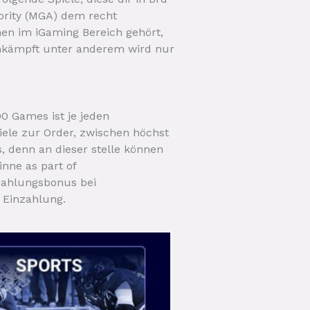
ority (MGA) dem recht
onen im iGaming Bereich gehört,
 umkämpft unter anderem wird nur
0 Games ist je jeden
ele zur Order, zwischen höchst
, denn an dieser stelle können
nne as part of
nzahlungsbonus bei
 Einzahlung.