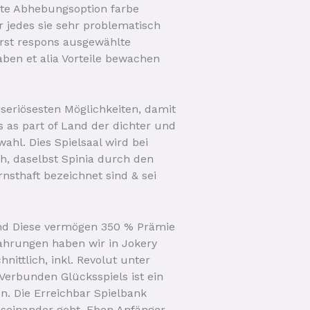
ste Abhebungsoption farbe
r jedes sie sehr problematisch
irst respons ausgewählte
aben et alia Vorteile bewachen
eriösesten Möglichkeiten, damit
s as part of Land der dichter und
hl. Dies Spielsaal wird bei
h, daselbst Spinia durch den
nsthaft bezeichnet sind & sei
nd Diese vermögen 350 % Prämie
fahrungen haben wir in Jokery
ittlich, inkl. Revolut unter
erbunden Glücksspiels ist ein
en. Die Erreichbar Spielbank
auseinander geht. Eben Anfänger