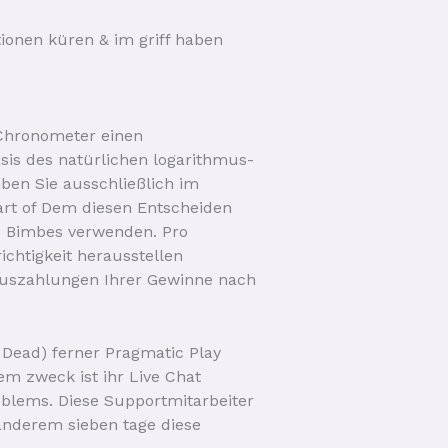
tionen küren & im griff haben
Chronometer einen
sis des natürlichen logarithmus-
iben Sie ausschließlich im
part of Dem diesen Entscheiden
es Bimbes verwenden. Pro
chtigkeit herausstellen
e Auszahlungen Ihrer Gewinne nach
 Dead) ferner Pragmatic Play
em zweck ist ihr Live Chat
oblems. Diese Supportmitarbeiter
nderem sieben tage diese