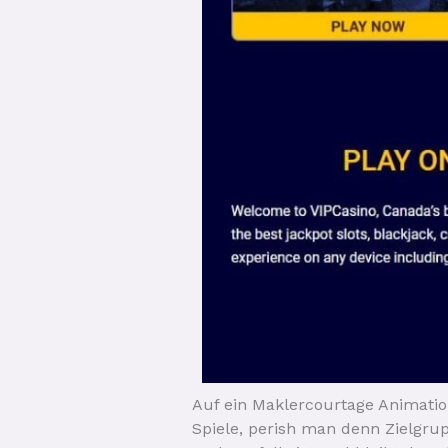
Auf ein Maklercourtage Animati
Spiele, perish man denn Zielgrup