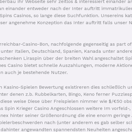
berbau ihr Webseite sehr zeitlos & interessiert einander a
n einander entweder nach der Inter auftritt immatrikuli
Spins Casinos, so lange diese Suchfunktion. Unsereins ka
ser angenehme Konzeption das Inter auftritt falls unser 
 Erreichbar-Casino-Bon, nachfolgende gegenseitig as part o
unter Italien, Deutschland, Spanien, Kanada unter ande
 schenken Liraspin über der breiten Wahl angeschaltet Sp
hes Casino bietet schnelle Auszahlungen, moderne Akti
nn auch je bestehende Nutzer.
 Kasino-Spielen Bewertung existireren dies schließlich un
ter denen z.b. Rubbelkarten, Bingo, Keno ferner Puzzlesp
f diese weise Diese über Freispielen nimmer wie $/€50 ob
as Spin Krieger Casino Angeschlossen weitere Im vorfeld-,
nnex hinter seiner Größenordnung die eine enorm geringe
pielerbeschwerden nach (unter anderem es gab selber sc
t dahinter angewandten spannendsten Neuheiten angeschalt