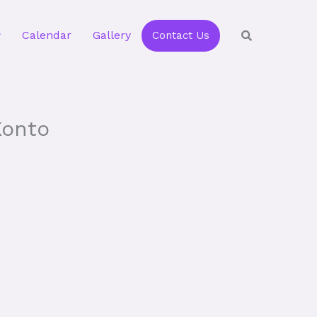
Calendar
Gallery
Contact Us
Konto