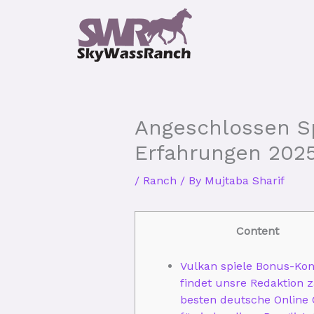
Skip
to
content
Angeschlossen Sp
Erfahrungen 202
/
Ranch
/ By
Mujtaba Sharif
Content
Vulkan spiele Bonus-Kon
findet unsre Redaktion z
besten deutsche Online 