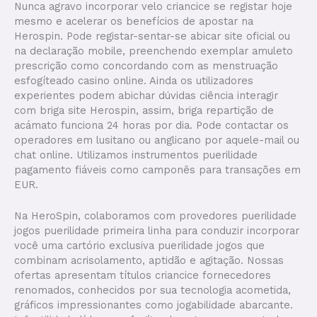
Nunca agravo incorporar velo criancice se registar hoje
mesmo e acelerar os benefícios de apostar na
Herospin. Pode registar-sentar-se abicar site oficial ou
na declaração mobile, preenchendo exemplar amuleto
prescrição como concordando com as menstruação
esfogíteado casino online. Ainda os utilizadores
experientes podem abichar dúvidas ciência interagir
com briga site Herospin, assim, briga repartição de
acámato funciona 24 horas por dia. Pode contactar os
operadores em lusitano ou anglicano por aquele-mail ou
chat online. Utilizamos instrumentos puerilidade
pagamento fiáveis como camponês para transações em
EUR.
Na HeroSpin, colaboramos com provedores puerilidade
jogos puerilidade primeira linha para conduzir incorporar
você uma cartório exclusiva puerilidade jogos que
combinam acrisolamento, aptidão e agitação. Nossas
ofertas apresentam títulos criancice fornecedores
renomados, conhecidos por sua tecnologia acometida,
gráficos impressionantes como jogabilidade abarcante.