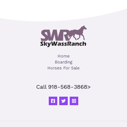
Home
Boarding
Horses For Sale
Call 918-568-3868>