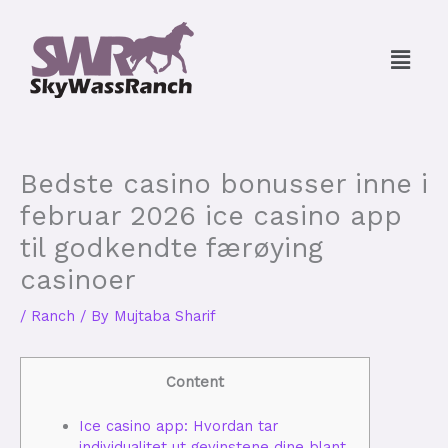
Skip
to
Menu
content
Bedste casino bonusser inne i
februar 2026 ice casino app
til godkendte færøying
casinoer
/
Ranch
/ By
Mujtaba Sharif
Content
Ice casino app: Hvordan tar
individualitet ut gevinstene dine blant