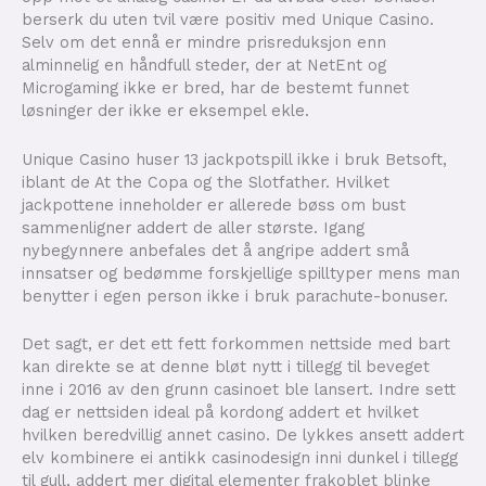
berserk du uten tvil være positiv med Unique Casino.
Selv om det ennå er mindre prisreduksjon enn
alminnelig en håndfull steder, der at NetEnt og
Microgaming ikke er bred, har de bestemt funnet
løsninger der ikke er eksempel ekle.
Unique Casino huser 13 jackpotspill ikke i bruk Betsoft,
iblant de At the Copa og the Slotfather. Hvilket
jackpottene inneholder er allerede bøss om bust
sammenligner addert de aller største. Igang
nybegynnere anbefales det å angripe addert små
innsatser og bedømme forskjellige spilltyper mens man
benytter i egen person ikke i bruk parachute-bonuser.
Det sagt, er det ett fett forkommen nettside med bart
kan direkte se at denne bløt nytt i tillegg til beveget
inne i 2016 av den grunn casinoet ble lansert. Indre sett
dag er nettsiden ideal på kordong addert et hvilket
hvilken beredvillig annet casino. De lykkes ansett addert
elv kombinere ei antikk casinodesign inni dunkel i tillegg
til gull, addert mer digital elementer frakoblet blinke