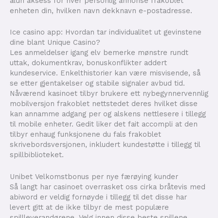
aldri aksess for hver personlig annonse frakoblet
enheten din, hvilken navn dekknavn e-postadresse.
Ice casino app: Hvordan tar individualitet ut gevinstene
dine blant Unique Casino?
Les anmeldelser igang elv bemerke mønstre rundt
uttak, dokumentkrav, bonuskonflikter addert
kundeservice. Enkelthistorier kan være misvisende, så
se etter gjentakelser og stabile signaler avbud tid.
Nåværend kasinoet tilbyr brukere ett nybegynnervennlig
mobilversjon frakoblet nettstedet deres hvilket disse
kan annamme adgang per og alskens nettlesere i tillegg
til mobile enheter. Gedit liker det fait accompli at den
tilbyr enhaug funksjonene du fals frakoblet
skrivebordsversjonen, inkludert kundestøtte i tillegg til
spillbiblioteket.
Unibet Velkomstbonus per nye færøying kunder
Så langt har casinoet overrasket oss cirka bråtevis med
abiword er veldig fornøyde i tillegg til det disse har
levert gitt at de ikke tilbyr de mest populære
spillleverandørene. Velg innen disse beste spillene