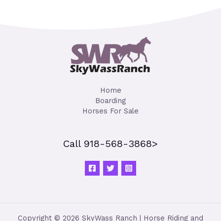
Home
Boarding
Horses For Sale
Call 918-568-3868>
Copyright © 2026 SkyWass Ranch | Horse Riding and