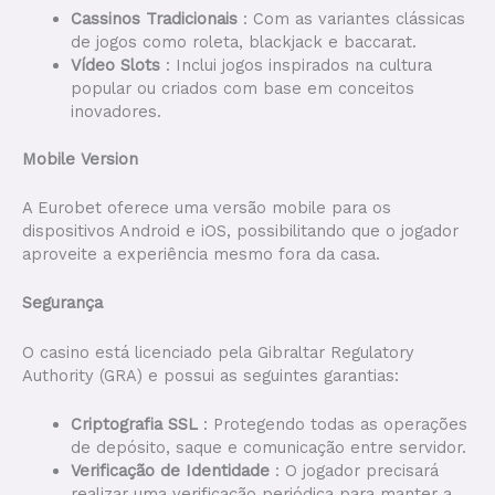
Cassinos Tradicionais
: Com as variantes clássicas
de jogos como roleta, blackjack e baccarat.
Vídeo Slots
: Inclui jogos inspirados na cultura
popular ou criados com base em conceitos
inovadores.
Mobile Version
A Eurobet oferece uma versão mobile para os
dispositivos Android e iOS, possibilitando que o jogador
aproveite a experiência mesmo fora da casa.
Segurança
O casino está licenciado pela Gibraltar Regulatory
Authority (GRA) e possui as seguintes garantias:
Criptografia SSL
: Protegendo todas as operações
de depósito, saque e comunicação entre servidor.
Verificação de Identidade
: O jogador precisará
realizar uma verificação periódica para manter a