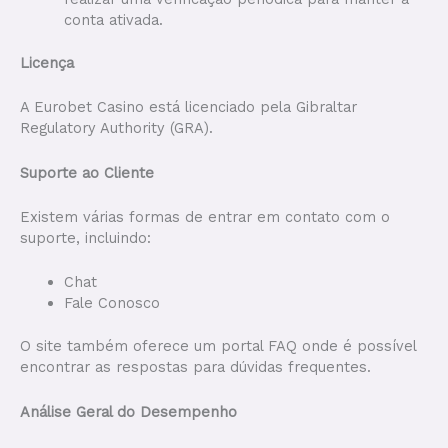
conta ativada.
Licença
A Eurobet Casino está licenciado pela Gibraltar
Regulatory Authority (GRA).
Suporte ao Cliente
Existem várias formas de entrar em contato com o
suporte, incluindo:
Chat
Fale Conosco
O site também oferece um portal FAQ onde é possível
encontrar as respostas para dúvidas frequentes.
Análise Geral do Desempenho