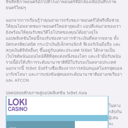
ลิขสิทธิ์ภาพยนตร์มักไปที่โรงภาพยนตร์ที่มีกล้องเพื่อบันทึกภาพ
ยนตร์ใหม่ๆ
นอกจากการเรียนรู้ว่าคุณสามารถรับชมภาพยนตร์ได้ฟรีเพื่อช่วย
ให้คุณไม่พลาดชมภาพยนตร์ใหม่ล่าสุดแล้ว แอปที่เล่นง่ายของเรา
ยังพร้อมให้คุณรับชมวิดีโอโปรดของคุณได้อย่างจุใจ
แอปพลิเคชันใหม่นี้รองรับช่องทางการชำระเงินที่หลากหลาย ทั้ง
บัตรเครดิต/เดบิต กระเป๋าเงินอิเล็กทรอนิกส์ ฟีเจอร์เงินมือถือ และ
สกุลเงินดิจิทัลอื่นๆ ขึ้นอยู่กับแต่ละประเทศ 1XBet ได้กลายเป็น
เว็บไซต์พนันออนไลน์ที่ดีที่สุดแห่งหนึ่งของโลก และเจ้ามือรับพนัน
รายนี้ยังให้บริการระดับนานาชาติที่มีใบรับรองในหลายประเทศ
นอกจากนี้ 1XBet ยังสร้างชื่อเสียงจากการสนับสนุนสโมสรฟุตบอล
บาร์เซโลนา และการแข่งขันฟุตบอลระดับนานาชาติอย่างเซเรียอา
และ AFCON
ปลดปล่อยศักยภาพสู่แอปพลิเคชัน 1xBet Asia
ในทาง
กลับกัน
ผู้เล่น
จะ