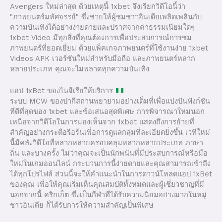
Avengers ใหม่ล่าสุด ด้วยเหตุนี้ 1xbet จึงเรียกวิดีโอนี้ว่า
"ภาพยนตร์มหัศจรรย์" ซึ่งช่วยให้ผู้ชมชาวอินเดียเพลิดเพลินกับ
ความบันเทิงได้อย่างง่ายดายและปราศจากค่าธรรมเนียมใดๆ
1xbet Video มีทุกสิ่งที่คุณต้องการเพื่อประสบการณ์การชม
ภาพยนตร์ที่ยอดเยี่ยม ด้วยแพ็คเกจภาพยนตร์ที่ใช้งานง่าย 1xbet
Videos APK เวอร์ชันใหม่สำหรับมือถือ และภาพยนตร์หลาก
หลายประเภท คุณจะไม่พลาดทุกความบันเทิง
แอป 1xBet ของไนจีเรียให้บริการ
ระบบ MCW ของปากีสถานพยายามอย่างเต็มที่เพื่อแบ่งปันฟังก์ชัน
ที่ดีที่สุดของ 1xbet และข้อเสนอสุดพิเศษ การพิจารณาใหม่นอก
เหนือจากวิดีโอในการมองเห็นจาก 1xbet แสดงถึงการย้ายที่
สำคัญอย่างกระตือรือร้นเพื่อการดูแลกลุ่มที่ละเอียดยิ่งขึ้น เวทีใหม่
นี้มีคลังวิดีโอที่หลากหลายครอบคลุมหลากหลายประเภท ภาษา
ถิ่น และบางครั้ง ไม่ว่าคุณจะเป็นนักพนันที่มีประสบการณ์หรือมือ
ใหม่ในเกมออนไลน์ กระบวนการนี้ง่ายดายและคุณสามารถเข้าถึง
ได้ทุกโปรไฟล์ ส่วนนี้จะให้คำแนะนำในการดาวน์โหลดแอป 1xBet
ของคุณ เพื่อให้คุณเริ่มเห็นคุณสมบัติทั้งหมดและผู้เชี่ยวชาญที่มี
นอกจากนี้ คริกเก็ต ซึ่งเป็นกีฬาที่ได้รับความนิยมอย่างมากในหมู่
ชาวอินเดีย ก็ได้รับการให้ความสำคัญเป็นพิเศษ