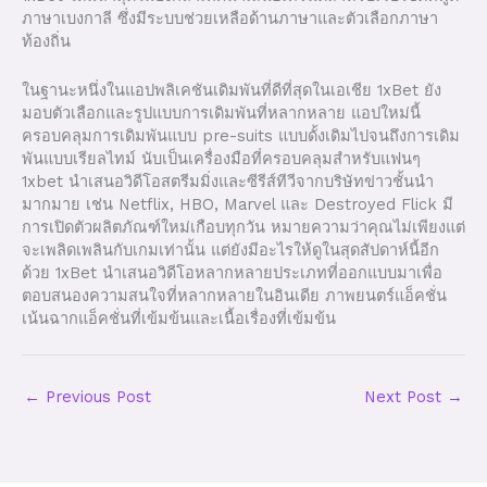
ภาษาเบงกาลี ซึ่งมีระบบช่วยเหลือด้านภาษาและตัวเลือกภาษา
ท้องถิ่น
ในฐานะหนึ่งในแอปพลิเคชันเดิมพันที่ดีที่สุดในเอเชีย 1xBet ยัง
มอบตัวเลือกและรูปแบบการเดิมพันที่หลากหลาย แอปใหม่นี้
ครอบคลุมการเดิมพันแบบ pre-suits แบบดั้งเดิมไปจนถึงการเดิม
พันแบบเรียลไทม์ นับเป็นเครื่องมือที่ครอบคลุมสำหรับแฟนๆ
1xbet นำเสนอวิดีโอสตรีมมิ่งและซีรีส์ทีวีจากบริษัทข่าวชั้นนำ
มากมาย เช่น Netflix, HBO, Marvel และ Destroyed Flick มี
การเปิดตัวผลิตภัณฑ์ใหม่เกือบทุกวัน หมายความว่าคุณไม่เพียงแต่
จะเพลิดเพลินกับเกมเท่านั้น แต่ยังมีอะไรให้ดูในสุดสัปดาห์นี้อีก
ด้วย 1xBet นำเสนอวิดีโอหลากหลายประเภทที่ออกแบบมาเพื่อ
ตอบสนองความสนใจที่หลากหลายในอินเดีย ภาพยนตร์แอ็คชั่น
เน้นฉากแอ็คชั่นที่เข้มข้นและเนื้อเรื่องที่เข้มข้น
←
Previous Post
Next Post
→