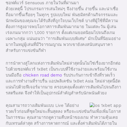
ซอฟต์แวร์ Sensuous ภายในวันที่ผ่านมา
ด้วยเหตุนี้ โปรแกรมการเล่นใหม่ๆ จึงง่ายขึ้น ง่ายขึ้น และน่าเชื่อ
ถือมากขึ้นเรื่อยๆ ในทุกๆ รูปแบบใหม่ พันธมิตรด้านกิจกรรมและ
นักพนันของคุณจะได้รับสิ่งที่ถูกใจบนเว็บไซต์ บางทีผู้ใช้ที่มีความ
ต้องการสูงอาจพบโอกาสการเดิมพันมากมาย ในแต่ละวัน ผู้เล่น
เร่งเกมมากกว่า 1,000 รายการ ตั้งแต่เกมยอดนิยมไปจนถึงเกม
เฉพาะกลุ่ม แน่นอนว่า "การเดิมพันแบบพิเศษ" มักเป็นที่นิยมอย่าง
มากในหมู่ผู้เล่นที่มีวิจารณญาณ พวกเขายังคงสนับสนุนราคา
สำหรับการแข่งขันกีฬา
การนำทางสู่โลกแห่งการเดิมพันใหม่ล่าสุดนั้นไม่ใช่เรื่องยากอีกต่อ
ไปด้วยซอฟต์แวร์ 1xBet เป็นระบบที่ใช้งานง่ายและพร้อมใช้งาน
บนมือถือ
chicken road demo
รับประกันการเข้าถึงที่รวดเร็ว
และการทำงานที่ราบรื่น แอปพลิเคชัน 1xBet Asia ใหม่ล่าสุดนี้อัด
แน่นไปด้วยฟีเจอร์มากมาย ครอบคลุมตั้งแต่การเดิมพันไปจนถึงกา
รสตรีมสด จึงทำให้เป็นอุปกรณ์สำคัญสำหรับนักพนันตัวยง
คุณสามารถวางเดิมพันแบบ Live ได้อย่าง
รวดเร็วก่อนที่ชุดใหม่จะสิ้นสุดลง หรือจะแข่งขันกันเพื่อเพิ่มโอกาส
ในการชนะ คุณสามารถดูความคืบหน้าของเกม ทำความคุ้นเคย
กับเทรนด์ล่าสุด สร้างการคาดการณ์ และตั้งค่าเดิมพันได้ภายใน