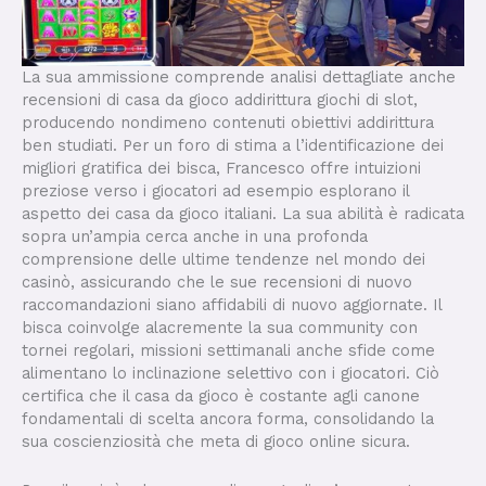
La sua ammissione comprende analisi dettagliate anche
recensioni di casa da gioco addirittura giochi di slot,
producendo nondimeno contenuti obiettivi addirittura
ben studiati. Per un foro di stima a l’identificazione dei
migliori gratifica dei bisca, Francesco offre intuizioni
preziose verso i giocatori ad esempio esplorano il
aspetto dei casa da gioco italiani. La sua abilità è radicata
sopra un’ampia cerca anche in una profonda
comprensione delle ultime tendenze nel mondo dei
casinò, assicurando che le sue recensioni di nuovo
raccomandazioni siano affidabili di nuovo aggiornate. Il
bisca coinvolge alacremente la sua community con
tornei regolari, missioni settimanali anche sfide come
alimentano lo inclinazione selettivo con i giocatori. Ciò
certifica che il casa da gioco è costante agli canone
fondamentali di scelta ancora forma, consolidando la
sua coscienziosità che meta di gioco online sicura.