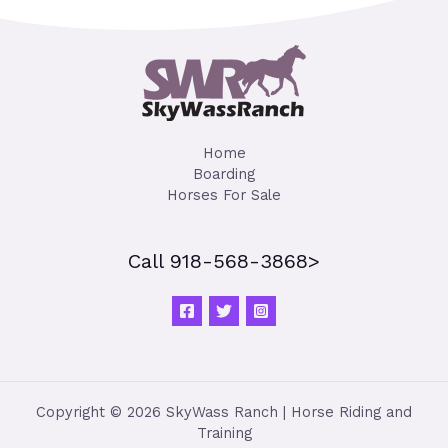
Home
Boarding
Horses For Sale
Call 918-568-3868>
Copyright © 2026 SkyWass Ranch | Horse Riding and
Training