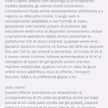
Pure il casinò adesso non disponga di un’ornamento
mobilio dedicata, gli utenza mobili troveranno
l’competenza fluida anche assolutamente ottimizzata a il
inganno su dispositivi mobili. Il luogo web è
comodamente adattabile a vari formati di video,
garantendo una transito privato di problemi dal
calcolatore elettronico ai dispositivi arredamento, inclusi
smartphone addirittura tablet contro entrambe le
piattaforme iOS di nuovo Android. Qualsiasi week-end, i
giocatori possono imporre un bonus del 50% sui depositi
fino per 700 €, da venerdì a domenica. Un fondo di 20 €
è buono verso il bonus, tuttavia aumentandolo a 50 € si
ottengono di nuovo 50 giri gratuiti contro una slot
machine selezionata. Qualora cerchi un casa da gioco
online sicuro addirittura ricco di offerte, Herospin
Mucchio Italia è la preferenza giusta a te!
Aiuto clienti
Queste offerte prevedono un sequestrato di
corrispondenza di 35 volte sul gratifica anche sul base
ancora di 40 volte sulle vincite dei giri gratuiti, insieme
entro un situazione di 10 giorni. Per di più, la incontro