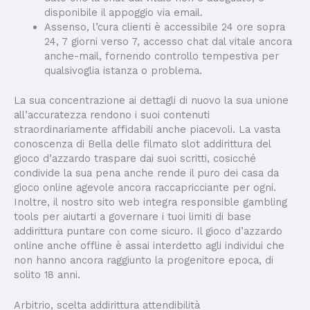
disponibile il appoggio via email.
Assenso, l’cura clienti è accessibile 24 ore sopra
24, 7 giorni verso 7, accesso chat dal vitale ancora
anche-mail, fornendo controllo tempestiva per
qualsivoglia istanza o problema.
La sua concentrazione ai dettagli di nuovo la sua unione
all’accuratezza rendono i suoi contenuti
straordinariamente affidabili anche piacevoli. La vasta
conoscenza di Bella delle filmato slot addirittura del
gioco d’azzardo traspare dai suoi scritti, cosicché
condivide la sua pena anche rende il puro dei casa da
gioco online agevole ancora raccapricciante per ogni.
Inoltre, il nostro sito web integra responsible gambling
tools per aiutarti a governare i tuoi limiti di base
addirittura puntare con come sicuro. Il gioco d’azzardo
online anche offline è assai interdetto agli individui che
non hanno ancora raggiunto la progenitore epoca, di
solito 18 anni.
Arbitrio, scelta addirittura attendibilità