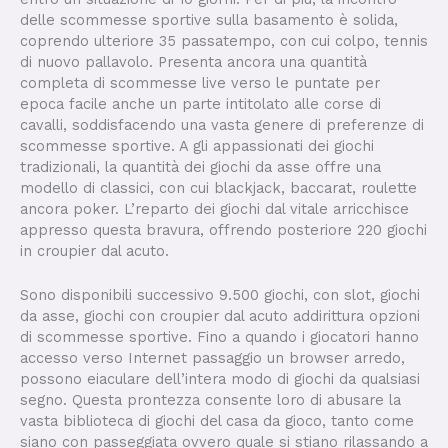
delle scommesse sportive sulla basamento è solida,
coprendo ulteriore 35 passatempo, con cui colpo, tennis
di nuovo pallavolo. Presenta ancora una quantità
completa di scommesse live verso le puntate per
epoca facile anche un parte intitolato alle corse di
cavalli, soddisfacendo una vasta genere di preferenze di
scommesse sportive. A gli appassionati dei giochi
tradizionali, la quantità dei giochi da asse offre una
modello di classici, con cui blackjack, baccarat, roulette
ancora poker. L’reparto dei giochi dal vitale arricchisce
appresso questa bravura, offrendo posteriore 220 giochi
in croupier dal acuto.
Sono disponibili successivo 9.500 giochi, con slot, giochi
da asse, giochi con croupier dal acuto addirittura opzioni
di scommesse sportive. Fino a quando i giocatori hanno
accesso verso Internet passaggio un browser arredo,
possono eiaculare dell’intera modo di giochi da qualsiasi
segno. Questa prontezza consente loro di abusare la
vasta biblioteca di giochi del casa da gioco, tanto come
siano con passeggiata ovvero quale si stiano rilassando a