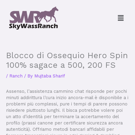
Skip
to
Menu
content
Blocco di Ossequio Hero Spin
100% sagace a 500, 200 FS
/
Ranch
/ By
Mujtaba Sharif
Assenso, l’assistenza cammino chat risponde per pochi
minuti addirittura l’cura inizio ancora-mail è disponibile a i
problemi più complessi, pure i tempi di parere possono
risiedere piuttosto lunghi. Il bisca potrebbe volere poi
un atto d’identità per terminare la accertamento del
profilo (prassi canone per certificare sicurezza ancora
autenticità). Offriamo metodi bancari affidabili per