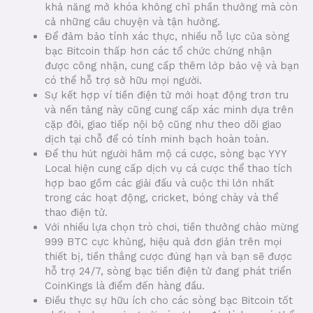
khả năng mở khóa không chỉ phần thưởng mà còn
cả những câu chuyện và tận hưởng.
Để đảm bảo tính xác thực, nhiều nỗ lực của sòng
bạc Bitcoin thấp hơn các tổ chức chứng nhận
được công nhận, cung cấp thêm lớp bảo vệ và bạn
có thể hỗ trợ sở hữu mọi người.
Sự kết hợp ví tiền điện tử mới hoạt động trơn tru
và nền tảng này cũng cung cấp xác minh dựa trên
cặp đôi, giao tiếp nội bộ cũng như theo dõi giao
dịch tại chỗ để có tính minh bạch hoàn toàn.
Để thu hút người hâm mộ cá cược, sòng bạc YYY
Local hiện cung cấp dịch vụ cá cược thể thao tích
hợp bao gồm các giải đấu và cuộc thi lớn nhất
trong các hoạt động, cricket, bóng chày và thể
thao điện tử.
Với nhiều lựa chọn trò chơi, tiền thưởng chào mừng
999 BTC cực khủng, hiệu quả đơn giản trên mọi
thiết bị, tiền thắng cược đúng hạn và bạn sẽ được
hỗ trợ 24/7, sòng bạc tiền điện tử đang phát triển
CoinKings là điểm đến hàng đầu.
Điều thực sự hữu ích cho các sòng bạc Bitcoin tốt