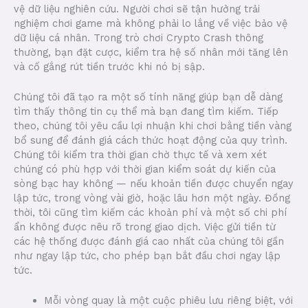
vệ dữ liệu nghiên cứu. Người chơi sẽ tận hưởng trải
nghiệm chơi game mà không phải lo lắng về việc bảo vệ
dữ liệu cá nhân.
Trong trò chơi Crypto Crash thông
thường, bạn đặt cược, kiểm tra hệ số nhân mới tăng lên
và cố gắng rút tiền trước khi nó bị sập.
Chúng tôi đã tạo ra một số tính năng giúp bạn dễ dàng
tìm thấy thông tin cụ thể mà bạn đang tìm kiếm. Tiếp
theo, chúng tôi yêu cầu lợi nhuận khi chơi bằng tiền vàng
bổ sung để đánh giá cách thức hoạt động của quy trình.
Chúng tôi kiểm tra thời gian chờ thực tế và xem xét
chúng có phù hợp với thời gian kiểm soát dự kiến ​​của
sòng bạc hay không — nếu khoản tiền được chuyển ngay
lập tức, trong vòng vài giờ, hoặc lâu hơn một ngày. Đồng
thời, tôi cũng tìm kiếm các khoản phí và một số chi phí
ẩn không được nêu rõ trong giao dịch. Việc gửi tiền từ
các hệ thống được đánh giá cao nhất của chúng tôi gần
như ngay lập tức, cho phép bạn bắt đầu chơi ngay lập
tức.
Mỗi vòng quay là một cuộc phiêu lưu riêng biệt, với