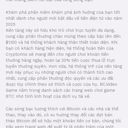
Khám phá phần mềm khám phá ảnh hưởng của bạn tốt
nhất dành cho người mới bắt đầu về tiền điện tử vào năm
2025
Nền tảng này sở hữu kho trò chơi trực tuyến đa dạng,
cung cấp phần thưởng chào mừng theo cấp bậc lên đến
$1.100 và hệ thống khách hàng thân thiết toàn diện. Khi
bạn có khách hàng hiện diện, hệ thống hoàn tiền của
Cryptorino sẽ mang đến cho người chơi khoản tiền
thưởng hàng ngày, hoàn lại 20% tiền cược thua lỗ trực
tuyến thường xuyên. Hơn nữa, hệ thống VIP của nền tảng
mới này phục vụ những người chơi có thành tích cao
nhất, cung cấp phần thưởng độc quyền và các ưu đãi
được tùy chỉnh theo sở thích cá cược của họ. BC.Video
Game nằm trong danh sách các trang web chơi game
BTC nhờ tính linh hoạt của dịch vụ tài xế.
Các sòng bạc tương thích với Bitcoin và các nhà cái thể
thao, thay vào đó, có xu hướng thay đổi các đợt bán
tháo Bitcoin để sở hữu một khoản tiền cơ bản, chúng tôi.
Hãy xem trang web đề xuất tỷ lệ phần trăm của một