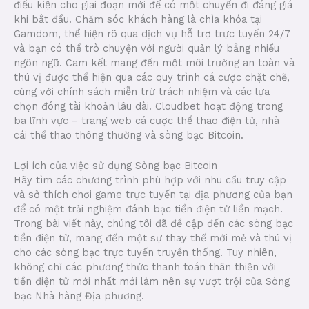
điều kiện cho giai đoạn mới để có một chuyến đi đáng giá
khi bắt đầu. Chăm sóc khách hàng là chìa khóa tại
Gamdom, thể hiện rõ qua dịch vụ hỗ trợ trực tuyến 24/7
và bạn có thể trò chuyện với người quản lý bằng nhiều
ngôn ngữ. Cam kết mang đến một môi trường an toàn và
thú vị được thể hiện qua các quy trình cá cược chặt chẽ,
cùng với chính sách miễn trừ trách nhiệm và các lựa
chọn đóng tài khoản lâu dài. Cloudbet hoạt động trong
ba lĩnh vực – trang web cá cược thể thao điện tử, nhà
cái thể thao thông thường và sòng bạc Bitcoin.
Lợi ích của việc sử dụng Sòng bạc Bitcoin
Hãy tìm các chương trình phù hợp với nhu cầu truy cập
và sở thích chơi game trực tuyến tại địa phương của bạn
để có một trải nghiệm đánh bạc tiền điện tử liền mạch.
Trong bài viết này, chúng tôi đã đề cập đến các sòng bạc
tiền điện tử, mang đến một sự thay thế mới mẻ và thú vị
cho các sòng bạc trực tuyến truyền thống. Tuy nhiên,
không chỉ các phương thức thanh toán thân thiện với
tiền điện tử mới nhất mới làm nên sự vượt trội của Sòng
bạc Nhà hàng Địa phương.