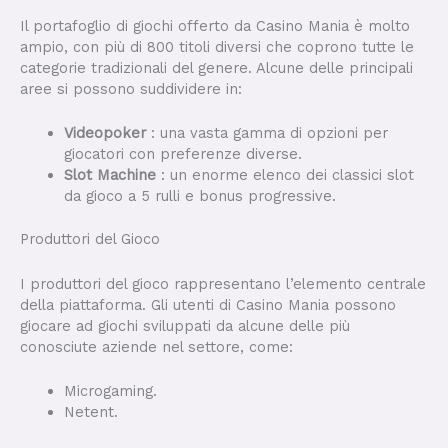
Il portafoglio di giochi offerto da Casino Mania è molto
ampio, con più di 800 titoli diversi che coprono tutte le
categorie tradizionali del genere. Alcune delle principali
aree si possono suddividere in:
Videopoker
: una vasta gamma di opzioni per
giocatori con preferenze diverse.
Slot Machine
: un enorme elenco dei classici slot
da gioco a 5 rulli e bonus progressive.
Produttori del Gioco
I produttori del gioco rappresentano l’elemento centrale
della piattaforma. Gli utenti di Casino Mania possono
giocare ad giochi sviluppati da alcune delle più
conosciute aziende nel settore, come:
Microgaming.
Netent.