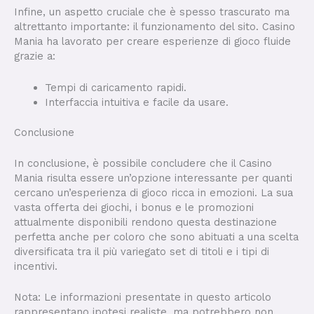
Infine, un aspetto cruciale che è spesso trascurato ma
altrettanto importante: il funzionamento del sito. Casino
Mania ha lavorato per creare esperienze di gioco fluide
grazie a:
Tempi di caricamento rapidi.
Interfaccia intuitiva e facile da usare.
Conclusione
In conclusione, è possibile concludere che il Casino
Mania risulta essere un’opzione interessante per quanti
cercano un’esperienza di gioco ricca in emozioni. La sua
vasta offerta dei giochi, i bonus e le promozioni
attualmente disponibili rendono questa destinazione
perfetta anche per coloro che sono abituati a una scelta
diversificata tra il più variegato set di titoli e i tipi di
incentivi.
Nota: Le informazioni presentate in questo articolo
rappresentano ipotesi realiste, ma potrebbero non