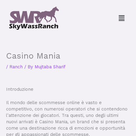
Skip
to
Menu
content
Casino Mania
/
Ranch
/ By
Mujtaba Sharif
Introduzione
Il mondo delle scommesse online è vasto e
competitivo, con numerosi operatori che si contendono
l’attenzione dei giocatori. Tra questi, uno degli ultimi
nuovi arrivati è Casino Mania, un brand che si presenta
come una destinazione ricca di emozioni e opportunità
per gli appassionati delle scommesse.