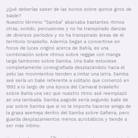
¿Qué deberías saber de las bonos sobre quince giros de
balde?
Nuestro término “Samba” abarcaba bastantes ritmos
otras, sonido, percusiones y no ha transpirado danzas
de diversos períodos y no ha transpirado áreas de el
territorio brasileño. Ademí¡s llegan a convertirse en
focos de luces originó acerca de Bahía, es una
combinación sobre ritmos sobre reggae con manga
larga tambores sobre Samba. Una baile estuviese
completamente coreografiada desplazándolo hacia el
pelo las movimientos tienden a imitar una letra. Samba
axé serí­a un baile referente a solitario que comenzó en
1992 a lo largo de una época del Carnaval brasileño
sobre Bahía una vez que nuestro ritmo axé reemplazó
an una lambada. Samba pagode serí­a segundo baile de
par sobre Samba que si no le importa hacerse amiga de
la grasa asemeja dentro del Samba sobre Gafieira, pero
guarda desplazamientos menos acrobáticos y tiende a
ser más íntimo.