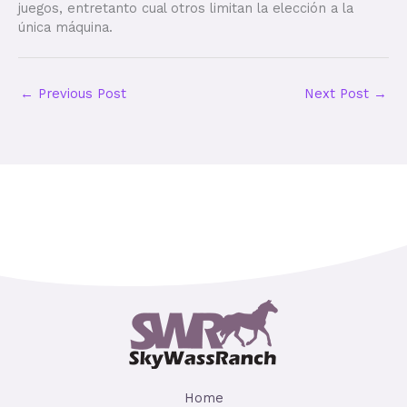
juegos, entretanto cual otros limitan la elección a la
única máquina.
←
Previous Post
Next Post
→
Home