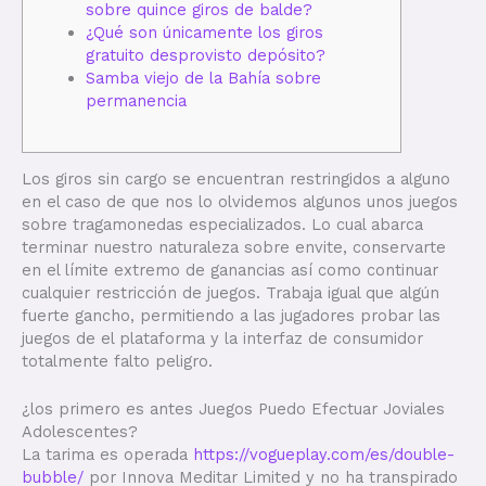
sobre quince giros de balde?
¿Qué son únicamente los giros
gratuito desprovisto depósito?
Samba viejo de la Bahía sobre
permanencia
Los giros sin cargo se encuentran restringidos a alguno
en el caso de que nos lo olvidemos algunos unos juegos
sobre tragamonedas especializados. Lo cual abarca
terminar nuestro naturaleza sobre envite, conservarte
en el límite extremo de ganancias así­ como continuar
cualquier restricción de juegos.
Trabaja igual que algún
fuerte gancho, permitiendo a las jugadores probar las
juegos de el plataforma y la interfaz de consumidor
totalmente falto peligro.
¿los primero es antes Juegos Puedo Efectuar Joviales
Adolescentes?
La tarima es operada
https://vogueplay.com/es/double-
bubble/
por Innova Meditar Limited y no ha transpirado