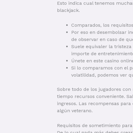
Esto indica cual tenemos muchas
blackjack.
Comparados, los requisitos
Por eso en desembolsar ind
de observar en caso de q
Suele equivaler la tristez
importe de entretenimient
Únete en este casino onli
Si lo comparamos con el p
volatilidad, podemos ver q
Sobre todo de los jugadores con 
tiempo recursos conveniente. Sa
ingresos. Las recompensas para 
algún veterano.
Requisitos de sometimiento para
De lo cual nada más debes crear 