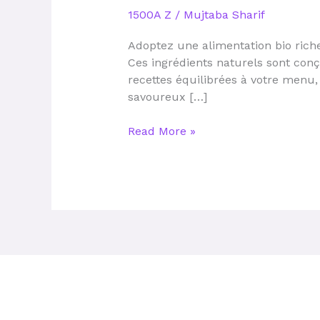
maintenir
1500A Z
/
Mujtaba Sharif
une
santé
Adoptez une alimentation bio riche 
optimale
Ces ingrédients naturels sont conç
et
recettes équilibrées à votre menu,
un
savoureux […]
corps
dynamique
Read More »