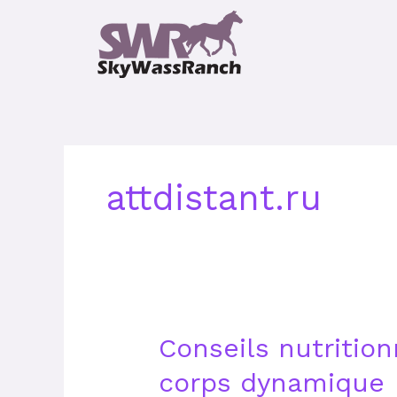
Skip
to
content
attdistant.ru
Conseils
Conseils nutritio
nutritionnels
corps dynamique
pour