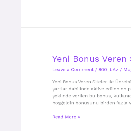
Yeni
Yeni Bonus Veren S
Bonus
Leave a Comment
/
800_bAz
/
Muj
Veren
Siteler
Yeni Bonus Veren Siteler ile Ücret
ile
şartlar dahilinde aktive edilen en 
Ücretsiz
şeklinde verilen bu bonus, kullanı
Kayıt
hoşgeldin bonusunu birden fazla y
Bonusu
Read More »