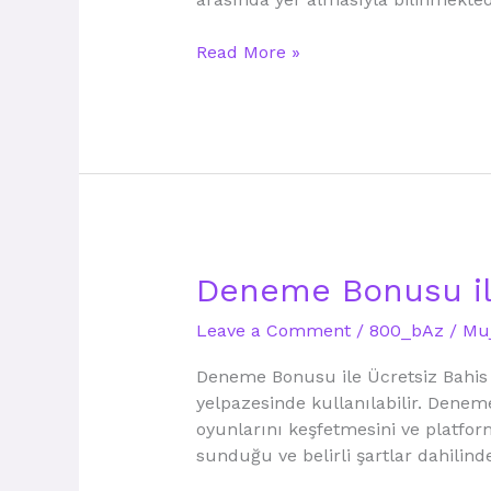
Seçenekler
Read More »
Deneme
Deneme Bonusu ile
Bonusu
Leave a Comment
/
800_bAz
/
Muj
ile
Ücretsiz
Deneme Bonusu ile Ücretsiz Bahis v
Bahis
yelpazesinde kullanılabilir. Dene
ve
oyunlarını keşfetmesini ve platfor
Casino
sunduğu ve belirli şartlar dahilin
Fırsatları