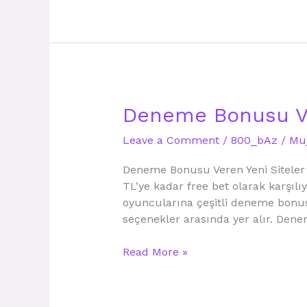
Deneme
Deneme Bonusu Ver
Bonusu
Leave a Comment
/
800_bAz
/
Muj
Veren
Yeni
Deneme Bonusu Veren Yeni Siteler 
Siteler
TL’ye kadar free bet olarak karşılı
ve
oyuncularına çeşitli deneme bonusla
Casino
seçenekler arasında yer alır. De
Ayrıcalıkları
Read More »