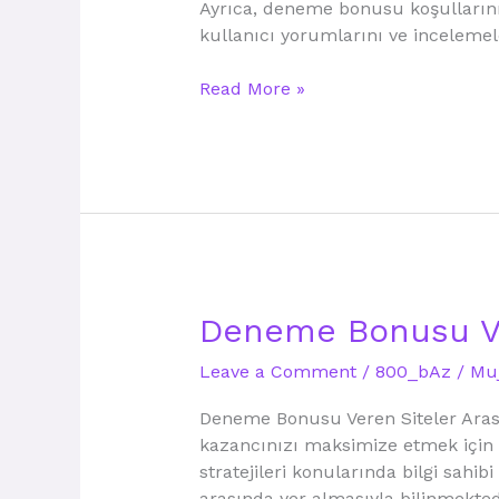
Ayrıca, deneme bonusu koşullarının 
Kampanyaları
kullanıcı yorumlarını ve inceleme
Read More »
Deneme
Deneme Bonusu Ve
Bonusu
Leave a Comment
/
800_bAz
/
Muj
Veren
Siteler
Deneme Bonusu Veren Siteler Aras
Arasında
kazancınızı maksimize etmek için 
En
stratejileri konularında bilgi sahi
Popüler
arasında yer almasıyla bilinmekted