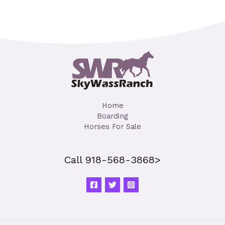
Home
Boarding
Horses For Sale
Call 918-568-3868>