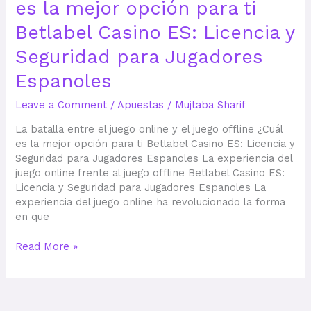
es la mejor opción para ti
juego
online
Betlabel Casino ES: Licencia y
y
Seguridad para Jugadores
el
juego
Espanoles
offline
¿Cuál
Leave a Comment
/
Apuestas
/
Mujtaba Sharif
es
la
La batalla entre el juego online y el juego offline ¿Cuál
mejor
es la mejor opción para ti Betlabel Casino ES: Licencia y
opción
Seguridad para Jugadores Espanoles La experiencia del
para
juego online frente al juego offline Betlabel Casino ES:
ti
Licencia y Seguridad para Jugadores Espanoles La
Betlabel
experiencia del juego online ha revolucionado la forma
Casino
en que
ES:
Licencia
Read More »
y
Seguridad
para
Jugadores