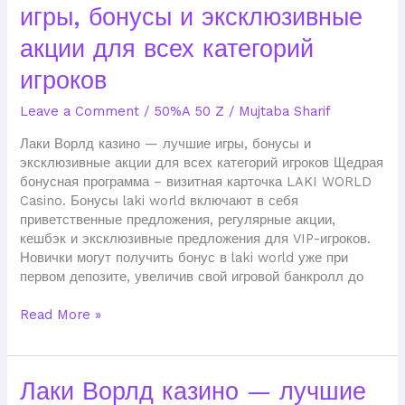
игры, бонусы и эксклюзивные
казино
—
акции для всех категорий
лучшие
игры,
игроков
бонусы
Leave a Comment
/
50%A 50 Z
/
Mujtaba Sharif
и
эксклюзивные
Лаки Ворлд казино — лучшие игры, бонусы и
акции
эксклюзивные акции для всех категорий игроков Щедрая
для
бонусная программа – визитная карточка LAKI WORLD
всех
Casino. Бонусы laki world включают в себя
категорий
приветственные предложения, регулярные акции,
игроков
кешбэк и эксклюзивные предложения для VIP-игроков.
Новички могут получить бонус в laki world уже при
первом депозите, увеличив свой игровой банкролл до
Read More »
Лаки
Лаки Ворлд казино — лучшие
Ворлд