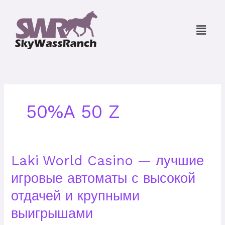
Skip
to
Menu
content
50%A 50 Z
Laki
Laki World Casino — лучшие
World
игровые автоматы с высокой
Casino
—
отдачей и крупными
лучшие
игровые
выигрышами
автоматы