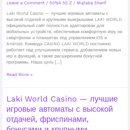
Leave a Comment
/
50%A 50 Z
/
Mujtaba Sharif
с
высокой
Laki World Casino — лучшие игровые автоматы с
отдачей
высокой отдачей и крупными выигрышами LAKI WORLD
и
официальный сайт полностью адаптирован для
крупными
мобильных устройств, обеспечивая комфортную игру на
выигрышами
смартфонах и планшетах под управлением iOS и
Android. Команда CASINO LAKI WORLD постоянно
работает над улучшением сервиса, добавлением новых
игр и функций, а также расширением бонусной
программы. Наша цель […]
Read More »
Laki
Laki World Casino — лучшие
World
игровые автоматы с высокой
Casino
—
отдачей, фриспинами,
лучшие
игровые
бонусами и крупными