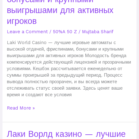
автоматы
выигрышами для активных
с
высокой
игроков
отдачей,
фриспинами,
Leave a Comment
/
50%A 50 Z
/
Mujtaba Sharif
бонусами
и
Laki World Casino — лучшие игровые автоматы с
крупными
высокой отдачей, фриспинами, бонусами и крупными
выигрышами
выигрышами для активных игроков Молодость бренда
для
компенсируется действующей лицензией и прозрачными
активных
условиями. Кешбэк рассчитывается еженедельно от
игроков
суммы проигрышей за предыдущий период. Процесс
вывода полностью прозрачен, и вы всегда можете
отслеживать статус своей заявки. Здесь ценят ваше
время и создают все условия
Read More »
Лаки
Лаки Ворлд казино — лучшие
Ворлд