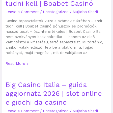
tudni kell | Boabet Casinó
számok
tükrében
Leave a Comment
/
Uncategorized
/
Mujtaba Sharif
–
amit
Casino tapasztalatok 2026 a számok tükrében – amit
tudni
tudni kell | Boabet Casinó Bónuszok és promóciók
kell
hosszú teszt – őszinte értékelés | Boabet Casino Ez
|
nem szokványos kaszinókritika — hanem az első
Boabet
kattintástól a kifizetésig tartó tapasztalat. Mi történik,
Casinó
amikor valaki először lép be a platformra, fogad
néhányat, majd megnézi , mit ér valójában az
Read More »
Big
Big Casino Italia – guida
Casino
aggiornata 2026 | slot online
Italia
–
e giochi da casino
guida
aggiornata
Leave a Comment
/
Uncategorized
/
Mujtaba Sharif