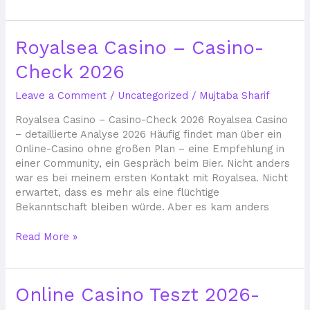
Royalsea
Royalsea Casino – Casino-
Casino
Check 2026
–
Casino-
Leave a Comment
/
Uncategorized
/
Mujtaba Sharif
Check
2026
Royalsea Casino – Casino-Check 2026 Royalsea Casino
– detaillierte Analyse 2026 Häufig findet man über ein
Online-Casino ohne großen Plan – eine Empfehlung in
einer Community, ein Gespräch beim Bier. Nicht anders
war es bei meinem ersten Kontakt mit Royalsea. Nicht
erwartet, dass es mehr als eine flüchtige
Bekanntschaft bleiben würde. Aber es kam anders
Read More »
Online
Online Casino Teszt 2026-
Casino