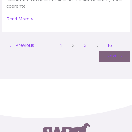
coerente
Read More »
←
Previous
1
2
3
…
16
Next
→