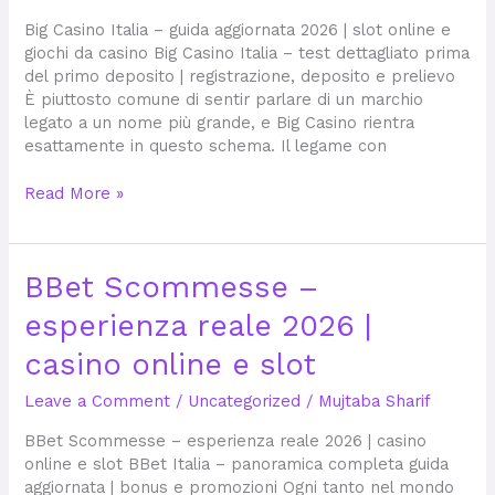
2026
|
Big Casino Italia – guida aggiornata 2026 | slot online e
slot
giochi da casino Big Casino Italia – test dettagliato prima
online
del primo deposito | registrazione, deposito e prelievo
e
È piuttosto comune di sentir parlare di un marchio
giochi
legato a un nome più grande, e Big Casino rientra
da
esattamente in questo schema. Il legame con
casino
Read More »
BBet
BBet Scommesse –
Scommesse
esperienza reale 2026 |
–
esperienza
casino online e slot
reale
2026
Leave a Comment
/
Uncategorized
/
Mujtaba Sharif
|
casino
BBet Scommesse – esperienza reale 2026 | casino
online
online e slot BBet Italia – panoramica completa guida
e
aggiornata | bonus e promozioni Ogni tanto nel mondo