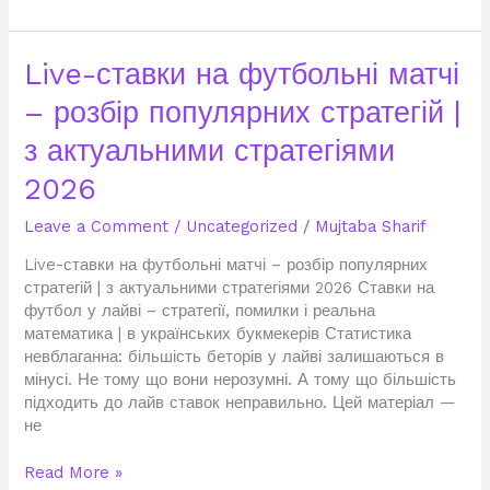
Live-
Live-ставки на футбольні матчі
ставки
– розбір популярних стратегій |
на
футбольні
з актуальними стратегіями
матчі
–
2026
розбір
Leave a Comment
/
Uncategorized
/
Mujtaba Sharif
популярних
стратегій
Live-ставки на футбольні матчі – розбір популярних
|
стратегій | з актуальними стратегіями 2026 Ставки на
з
футбол у лайві – стратегії, помилки і реальна
актуальними
математика | в українських букмекерів Статистика
стратегіями
невблаганна: більшість беторів у лайві залишаються в
2026
мінусі. Не тому що вони нерозумні. А тому що більшість
підходить до лайв ставок неправильно. Цей матеріал —
не
Read More »