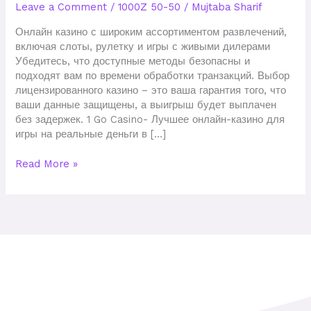
Leave a Comment
/
1000Z 50-50
/
Mujtaba Sharif
слоты,
рулетку
Онлайн казино с широким ассортиментом развлечений,
и
включая слоты, рулетку и игры с живыми дилерами
игры
Убедитесь, что доступные методы безопасны и
с
подходят вам по времени обработки транзакций. Выбор
живыми
лицензированного казино – это ваша гарантия того, что
дилерами
ваши данные защищены, а выигрыш будет выплачен
без задержек. 1 Go Casino- Лучшее онлайн-казино для
игры на реальные деньги в […]
Read More »