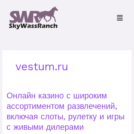
Skip
to
Menu
content
vestum.ru
Онлайн
Онлайн казино с широким
казино
ассортиментом развлечений,
с
широким
включая слоты, рулетку и игры
ассортиментом
развлечений,
с живыми дилерами
включая