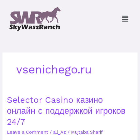
Skip
to
Menu
content
vsenichego.ru
Selector
Selector Casino казино
Casino
онлайн с поддержкой игроков
казино
онлайн
24/7
с
поддержкой
Leave a Comment
/
all_Az
/
Mujtaba Sharif
игроков