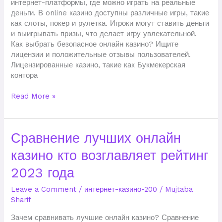
гид
интернет-платформы, где можно играть на реальные
деньги. В online казино доступны различные игры, такие
как слоты, покер и рулетка. Игроки могут ставить деньги
и выигрывать призы, что делает игру увлекательной.
Как выбрать безопасное онлайн казино? Ищите
лицензии и положительные отзывы пользователей.
Лицензированные казино, такие как Букмекерская
контора
Read More »
Сравнение
Сравнение лучших онлайн
лучших
казино кто возглавляет рейтинг
онлайн
казино
2023 года
кто
возглавляет
Leave a Comment
/
интернет-казино-200
/
Mujtaba
рейтинг
Sharif
2023
года
Зачем сравнивать лучшие онлайн казино? Сравнение