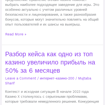
выбрать наиболее подходящее заведение для игры. Это
особенно актуально с учетом различных уровней
безопасности и лицензирования, а также разнообразия
бонусов, которые могут значительно повлиять на общий
опыт пользователей и их шансы на выигрыш.
Read More »
Разбор
Разбор кейса как одно из топ
кейса
казино увеличило прибыль на
как
одно
50% за 6 месяцев
из
топ
Leave a Comment
/
интернет-казино-200
/
Mujtaba
казино
Sharif
увеличило
прибыль
Контекст и исходная ситуация В начале 2023 года
на
Казино X столкнулось с серьезными проблемами,
50%
которые требовали немедленного решения. Конкуренция