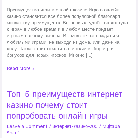
для
игроков
Преимущества игры в онлайн-казино Игра в онлайн-
в
казино становится все более популярной благодаря
2023
множеству преимуществ. Во-первых, удобство доступа
году
к играм в любое время и в любом месте придает
игрокам свободу выбора. Вы можете наслаждаться
любимыми играми, не выходя из дома, или даже на
ходу. Также стоит отметить широкий выбор игр и
бонусов для новых игроков. Многие […]
Read More »
Топ-5
Топ-5 преимуществ интернет
преимуществ
казино почему стоит
интернет
казино
попробовать онлайн игры
почему
стоит
Leave a Comment
/
интернет-казино-200
/
Mujtaba
попробовать
Sharif
онлайн