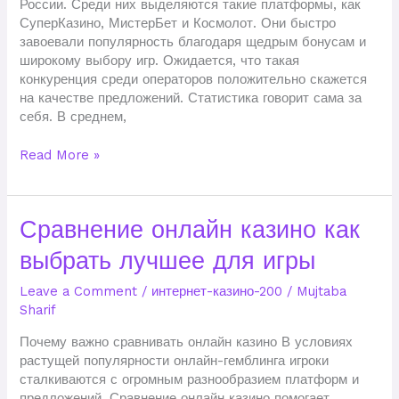
России. Среди них выделяются такие платформы, как
СуперКазино, МистерБет и Космолот. Они быстро
завоевали популярность благодаря щедрым бонусам и
широкому выбору игр. Ожидается, что такая
конкуренция среди операторов положительно скажется
на качестве предложений. Статистика говорит сама за
себя. В среднем,
Read More »
Сравнение
Сравнение онлайн казино как
онлайн
выбрать лучшее для игры
казино
как
Leave a Comment
/
интернет-казино-200
/
Mujtaba
выбрать
Sharif
лучшее
для
Почему важно сравнивать онлайн казино В условиях
игры
растущей популярности онлайн-гемблинга игроки
сталкиваются с огромным разнообразием платформ и
предложений. Сравнение онлайн казино помогает