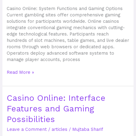
Options
Casino Online: System Functions and Gaming Options
Current gambling sites offer comprehensive gaming
solutions for participants worldwide. Online casinos
integrate conventional gaming mechanics with cutting-
edge technological features. Participants reach
hundreds of slot machines, table games, and live dealer
rooms through web browsers or dedicated apps.
Operators deploy advanced software systems to
manage player accounts, process
Read More »
Casino
Casino Online: Interface
Online:
Features and Gaming
Interface
Features
Possibilities
and
Gaming
Leave a Comment
/
articles
/
Mujtaba Sharif
Possibilities