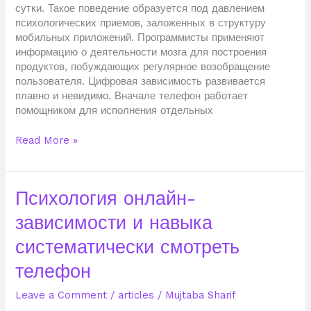
сутки. Такое поведение образуется под давлением
психологических приемов, заложенных в структуру
мобильных приложений. Программисты применяют
информацию о деятельности мозга для построения
продуктов, побуждающих регулярное возобращение
пользователя. Цифровая зависимость развивается
плавно и невидимо. Вначале телефон работает
помощником для исполнения отдельных
Read More »
Психология
Психология онлайн-
онлайн-
зависимости и навыка
зависимости
и
систематически смотреть
навыка
систематически
телефон
смотреть
Leave a Comment
/
articles
/
Mujtaba Sharif
телефон