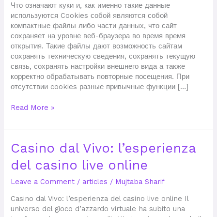
данные
Что означают куки и, как именно такие данные
используются
используются Cookies собой являются собой
компактные файлы либо части данных, что сайт
сохраняет на уровне веб-браузера во время время
открытия. Такие файлы дают возможность сайтам
сохранять техническую сведения, сохранять текущую
связь, сохранять настройки внешнего вида а также
корректно обрабатывать повторные посещения. При
отсутствии cookies разные привычные функции […]
Read More »
Casino
Casino dal Vivo: l’esperienza
dal
del casino live online
Vivo:
l’esperienza
Leave a Comment
/
articles
/
Mujtaba Sharif
del
casino
Casino dal Vivo: l’esperienza del casino live online Il
live
universo del gioco d’azzardo virtuale ha subito una
online