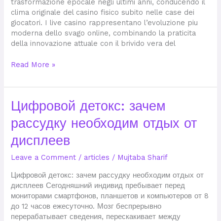
trasformazione epocale negli ultimi anni, conducendo il
clima originale del casino fisico subito nelle case dei
giocatori. I live casino rappresentano l’evoluzione piu
moderna dello svago online, combinando la praticita
della innovazione attuale con il brivido vera del
Read More »
Цифровой
Цифровой детокс: зачем
детокс:
рассудку необходим отдых от
зачем
рассудку
дисплеев
необходим
отдых
Leave a Comment
/
articles
/
Mujtaba Sharif
от
дисплеев
Цифровой детокс: зачем рассудку необходим отдых от
дисплеев Сегодняшний индивид пребывает перед
мониторами смартфонов, планшетов и компьютеров от 8
до 12 часов ежесуточно. Мозг беспрерывно
перерабатывает сведения, перескакивает между