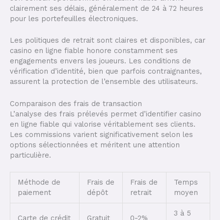
clairement ses délais, généralement de 24 à 72 heures
pour les portefeuilles électroniques.
Les politiques de retrait sont claires et disponibles, car
casino en ligne fiable honore constamment ses
engagements envers les joueurs. Les conditions de
vérification d’identité, bien que parfois contraignantes,
assurent la protection de l’ensemble des utilisateurs.
Comparaison des frais de transaction
L’analyse des frais prélevés permet d’identifier casino
en ligne fiable qui valorise véritablement ses clients.
Les commissions varient significativement selon les
options sélectionnées et méritent une attention
particulière.
Méthode de
Frais de
Frais de
Temps
paiement
dépôt
retrait
moyen
3 à 5
Carte de crédit
Gratuit
0-2%