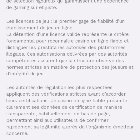
de sélection rigoureux qui garantissent une expérience
de gaming sûr et juste.
Les licences de jeu : le premier gage de fiabilité d’un
établissement de jeu en ligne
La détention d’une licence valide représente le critère
fondamental pour reconnaître casino en ligne fiable et
distinguer les prestataires autorisés des plateformes
illégales. Ces autorisations délivrées par des autorités
compétentes assurent que la structure observe des
normes strictes en matière de protection des joueurs et
d’intégrité du jeu.
Les autorités de régulation les plus respectées
appliquent des vérifications strictes avant d’accorder
leurs certifications. Un casino en ligne fiable présente
clairement ses données de certification de manière
transparente, habituellement en bas de page,
permettant ainsi aux utilisateurs de confirmer
rapidement sa légitimité auprès de l’organisme émetteur
concerné.