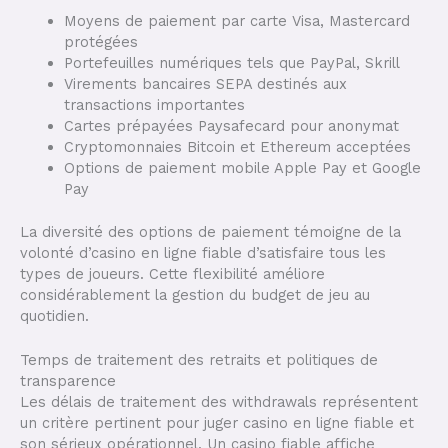
Moyens de paiement par carte Visa, Mastercard
protégées
Portefeuilles numériques tels que PayPal, Skrill
Virements bancaires SEPA destinés aux
transactions importantes
Cartes prépayées Paysafecard pour anonymat
Cryptomonnaies Bitcoin et Ethereum acceptées
Options de paiement mobile Apple Pay et Google
Pay
La diversité des options de paiement témoigne de la
volonté d’casino en ligne fiable d’satisfaire tous les
types de joueurs. Cette flexibilité améliore
considérablement la gestion du budget de jeu au
quotidien.
Temps de traitement des retraits et politiques de
transparence
Les délais de traitement des withdrawals représentent
un critère pertinent pour juger casino en ligne fiable et
son sérieux opérationnel. Un casino fiable affiche