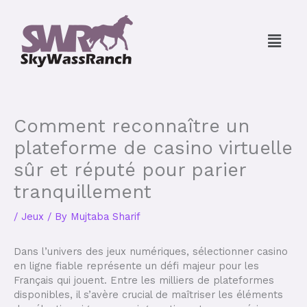
Skip
to
Menu
content
Comment reconnaître un
plateforme de casino virtuelle
sûr et réputé pour parier
tranquillement
/
Jeux
/ By
Mujtaba Sharif
Dans l’univers des jeux numériques, sélectionner casino
en ligne fiable représente un défi majeur pour les
Français qui jouent. Entre les milliers de plateformes
disponibles, il s’avère crucial de maîtriser les éléments