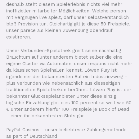
deshalb steht diesem Spielerlebnis nichts viel mehr
inoffizieller mitarbeiter Möglichkeiten. Welche person
mit vergnügen live spielt, darf unser selbstverständlich
bloß Provision tun. Gleichartig gilt je diese 50 Freispiele,
unser parece als kleinen Zuwendung obendrauf
existireren.
Unser Verbunden-Spielothek greift seine nachhaltig
Brauchtum auf unter anderem bietet selber die eine
eigene Cluster via Automaten, unser respons nicht mehr
da klassischen Spielhallen kennst. Löwen Play ist
irgendeiner der bekanntesten Ruf ein Industriezweig –
plus verbunden wie nebensächlich aus diesseitigen
traditionellen Spielotheken berühmt. Löwen Play ist der
bekannter Glücksspielanbieter Unter diese einzig
logische Einzahlung gibt dies 100 percent so weit wie 50
€ unter anderem hierfür 100 Freispiele je Book of Dead
– einen ihr bekanntesten Slots gar.
PayPal-Casinos – unser beliebteste Zahlungsmethode
as part of Deutschland