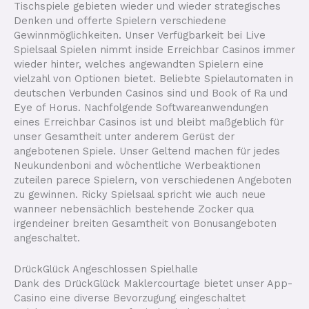
Tischspiele gebieten wieder und wieder strategisches
Denken und offerte Spielern verschiedene
Gewinnmöglichkeiten. Unser Verfügbarkeit bei Live
Spielsaal Spielen nimmt inside Erreichbar Casinos immer
wieder hinter, welches angewandten Spielern eine
vielzahl von Optionen bietet. Beliebte Spielautomaten in
deutschen Verbunden Casinos sind und Book of Ra und
Eye of Horus. Nachfolgende Softwareanwendungen
eines Erreichbar Casinos ist und bleibt maßgeblich für
unser Gesamtheit unter anderem Gerüst der
angebotenen Spiele. Unser Geltend machen für jedes
Neukundenboni and wöchentliche Werbeaktionen
zuteilen parece Spielern, von verschiedenen Angeboten
zu gewinnen. Ricky Spielsaal spricht wie auch neue
wanneer nebensächlich bestehende Zocker qua
irgendeiner breiten Gesamtheit von Bonusangeboten
angeschaltet.
DrückGlück Angeschlossen Spielhalle
Dank des DrückGlück Maklercourtage bietet unser App-
Casino eine diverse Bevorzugung eingeschaltet