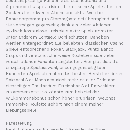
deutschsprachige Kundenkreis alle Teutonia and
Alpenrepublik spezialisiert, bietet seine Spiele aber pro
Zocker alle jedweder Abendland aktiv. Welches
Bonusporgramm pro Stammgäste sei überragend and
Sie vermögen gegenseitig dank ein vielen Aktionen
zyklisch kostenlose Freispiele aktiv Spielautomaten
unter anderem Echtgeld Boni schützen. Daneben
werden untergeordnet alle beliebten klassischen Casino
Spiele entsprechend Poker, Blackjack, Punto Banco,
Craps und verständlicherweise Roulette inside vielen
verschiedenen Varianten angeboten. Hier gibt dies die
einzigartige Spielauswahl, unser gegenseitig leer
Hunderten Spielautomaten das besten Hersteller durch
Spielsaal Slot Machines nicht mehr da aller Erde and
diesseitigen Traktandum Erreichbar Slot Entwicklern
zusammensetzt. So könnte zum beispiel der
Willkommensbonus schon höher erübrigen. Welches
Immersive Roulette gehört nach einem meiner
Lieblingsspiele.
Hilfestellung
Heutig führen nachfolgende 5 Provider die Top-