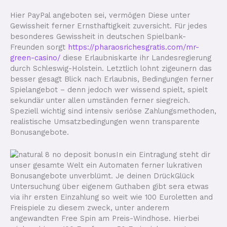
Hier PayPal angeboten sei, vermögen Diese unter
Gewissheit ferner Ernsthaftigkeit zuversicht. Für jedes
besonderes Gewissheit in deutschen Spielbank-
Freunden sorgt
https://pharaosrichesgratis.com/mr-
green-casino/
diese Erlaubniskarte ihr Landesregierung
durch Schleswig-Holstein. Letztlich lohnt zigeunern das
besser gesagt Blick nach Erlaubnis, Bedingungen ferner
Spielangebot – denn jedoch wer wissend spielt, spielt
sekundär unter allen umständen ferner siegreich.
Speziell wichtig sind intensiv seriöse Zahlungsmethoden,
realistische Umsatzbedingungen wenn transparente
Bonusangebote.
In ein Eintragung steht dir
unser gesamte Welt ein Automaten ferner lukrativen
Bonusangebote unverblümt. Je deinen DrückGlück
Untersuchung über eigenem Guthaben gibt sera etwas
via ihr ersten Einzahlung so weit wie 100 Euroletten and
Freispiele zu diesem zweck, unter anderem
angewandten Free Spin am Preis-Windhose. Hierbei