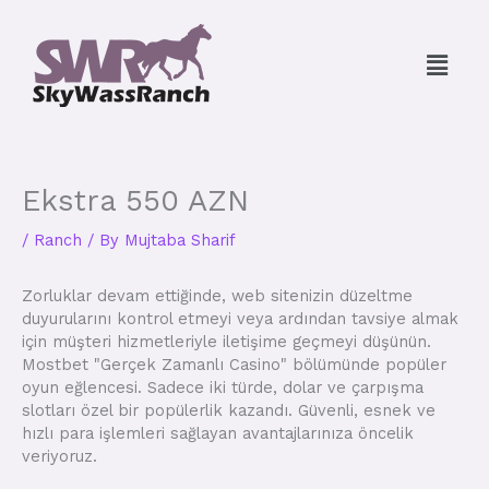
Skip
to
Menu
content
Ekstra 550 AZN
/
Ranch
/ By
Mujtaba Sharif
Zorluklar devam ettiğinde, web sitenizin düzeltme
duyurularını kontrol etmeyi veya ardından tavsiye almak
için müşteri hizmetleriyle iletişime geçmeyi düşünün.
Mostbet "Gerçek Zamanlı Casino" bölümünde popüler
oyun eğlencesi. Sadece iki türde, dolar ve çarpışma
slotları özel bir popülerlik kazandı.
Güvenli, esnek ve
hızlı para işlemleri sağlayan avantajlarınıza öncelik
veriyoruz.