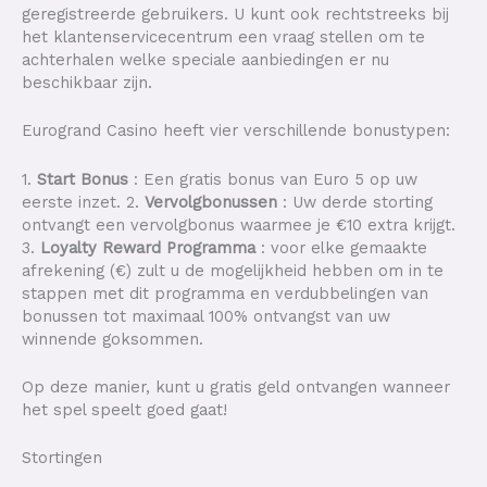
geregistreerde gebruikers. U kunt ook rechtstreeks bij
het klantenservicecentrum een vraag stellen om te
achterhalen welke speciale aanbiedingen er nu
beschikbaar zijn.
Eurogrand Casino heeft vier verschillende bonustypen:
1.
Start Bonus
: Een gratis bonus van Euro 5 op uw
eerste inzet. 2.
Vervolgbonussen
: Uw derde storting
ontvangt een vervolgbonus waarmee je €10 extra krijgt.
3.
Loyalty Reward Programma
: voor elke gemaakte
afrekening (€) zult u de mogelijkheid hebben om in te
stappen met dit programma en verdubbelingen van
bonussen tot maximaal 100% ontvangst van uw
winnende goksommen.
Op deze manier, kunt u gratis geld ontvangen wanneer
het spel speelt goed gaat!
Stortingen