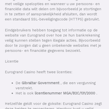
met veilige spelopties en wanneer u uw persoons- en
financiële data wilt delen om bijvoorbeeld je stortingen
in te zetten of aansprakelijkheid afsluiten, dan wordt
een standaard SSL-beveiligingscode (HTTPS) gebruikt.
Eindgebruikers hebben toegang tot informatie op de
website van Eurogrand over hoe ze hun bankrekening
veilig kunnen stellen tegen illegale acties. Bijvoorbeeld
door te zorgen dat u geen onbekende websites met je
persoons- en financiële gegevens bezoekt.
Licentie
Eurogrand Casino heeft twee licenties:
De
Gibraltar Government
, die een vergunning
verstrekt.
Het is ook
licentienummer MGA/B2C/131/2000
.
Hetzelfde geldt voor de goksite: Eurogrand Casino zegt
deze beiden te respecteren. Hierdoor kunt u veilig