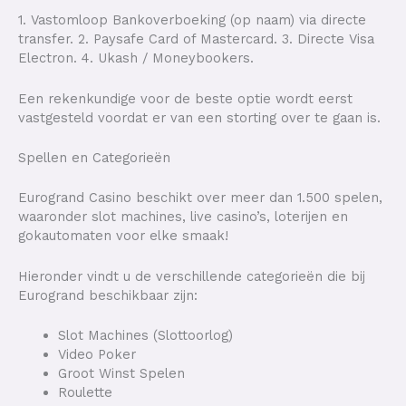
1. Vastomloop Bankoverboeking (op naam) via directe
transfer. 2. Paysafe Card of Mastercard. 3. Directe Visa
Electron. 4. Ukash / Moneybookers.
Een rekenkundige voor de beste optie wordt eerst
vastgesteld voordat er van een storting over te gaan is.
Spellen en Categorieën
Eurogrand Casino beschikt over meer dan 1.500 spelen,
waaronder slot machines, live casino’s, loterijen en
gokautomaten voor elke smaak!
Hieronder vindt u de verschillende categorieën die bij
Eurogrand beschikbaar zijn:
Slot Machines (Slottoorlog)
Video Poker
Groot Winst Spelen
Roulette