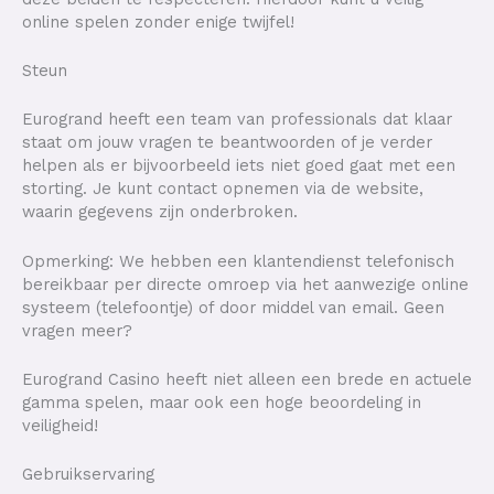
online spelen zonder enige twijfel!
Steun
Eurogrand heeft een team van professionals dat klaar
staat om jouw vragen te beantwoorden of je verder
helpen als er bijvoorbeeld iets niet goed gaat met een
storting. Je kunt contact opnemen via de website,
waarin gegevens zijn onderbroken.
Opmerking: We hebben een klantendienst telefonisch
bereikbaar per directe omroep via het aanwezige online
systeem (telefoontje) of door middel van email. Geen
vragen meer?
Eurogrand Casino heeft niet alleen een brede en actuele
gamma spelen, maar ook een hoge beoordeling in
veiligheid!
Gebruikservaring