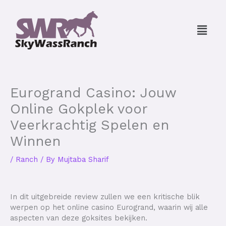
Skip
to
Menu
content
Eurogrand Casino: Jouw
Online Gokplek voor
Veerkrachtig Spelen en
Winnen
/
Ranch
/ By
Mujtaba Sharif
In dit uitgebreide review zullen we een kritische blik
werpen op het online casino Eurogrand, waarin wij alle
aspecten van deze goksites bekijken.