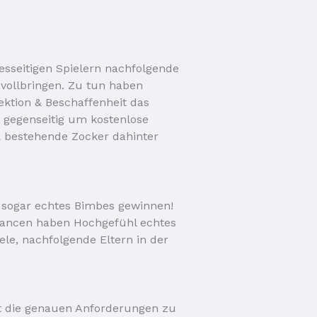
esseitigen Spielern nachfolgende
 vollbringen. Zu tun haben
ktion & Beschaffenheit das
s gegenseitig um kostenlose
 bestehende Zocker dahinter
h sogar echtes Bimbes gewinnen!
 chancen haben Hochgefühl echtes
ele, nachfolgende Eltern in der
t die genauen Anforderungen zu