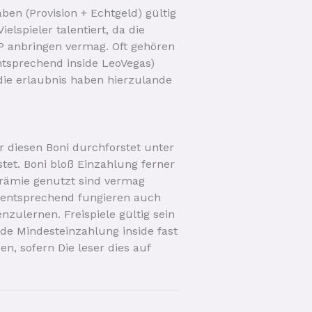
en (Provision + Echtgeld) gültig
lspieler talentiert, da die
P anbringen vermag. Oft gehören
tsprechend inside LeoVegas)
die erlaubnis haben hierzulande
r diesen Boni durchforstet unter
tet. Boni bloß Einzahlung ferner
Prämie genutzt sind vermag
mentsprechend fungieren auch
nzulernen. Freispiele gültig sein
de Mindesteinzahlung inside fast
n, sofern Die leser dies auf