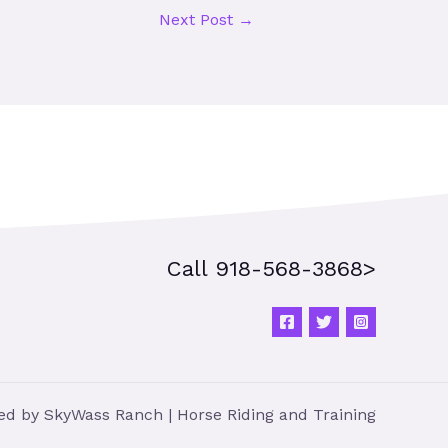
Next Post
→
Call 918-568-3868>
d by SkyWass Ranch | Horse Riding and Training