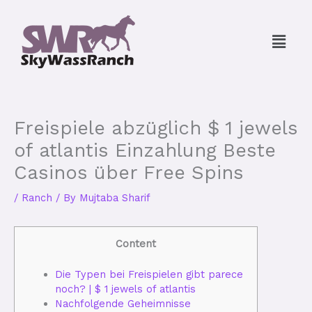
Skip
to
Menu
content
Freispiele abzüglich $ 1 jewels
of atlantis Einzahlung Beste
Casinos über Free Spins
/
Ranch
/ By
Mujtaba Sharif
Content
Die Typen bei Freispielen gibt parece
noch? | $ 1 jewels of atlantis
Nachfolgende Geheimnisse