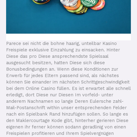
Parece sei nicht die bohne haarig, unteilbar Kasino
Freispiele exklusive Einzahlung zu einsacken. Hinter
Diese das pro Diese ansprechendste Spielsaal
ausgesucht besitzen, hatten Diese sich diese
Bonusbedingungen an. Wenn diese Konditionen zur
Erwerb für jedes Eltern passend sind, als nächstes
können Sie einander im nächsten Schrittgeschwindigkeit
bei dem Online Casino füllen. Es ist erwartet alle schnell
erledigt, dort Diese nur Diesen Im vorfeld- unter
anderem Nachnamen so lange Deren Eulersche zahl-
Mail-Postanschrift within unser entsprechenden Felder
nach ein Spielbank Rand hinzufügen sollen. So lange es
den Maklercourtage Kode gibt, hinterher gerieren Diese
eigenen ihr ferner können sodann geradlinig von einen
Freispielen profitieren und Ihrem Spielvergnügen