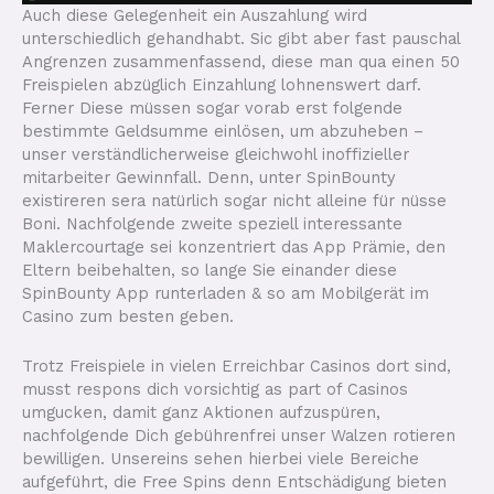
Auch diese Gelegenheit ein Auszahlung wird
unterschiedlich gehandhabt. Sic gibt aber fast pauschal
Angrenzen zusammenfassend, diese man qua einen 50
Freispielen abzüglich Einzahlung lohnenswert darf.
Ferner Diese müssen sogar vorab erst folgende
bestimmte Geldsumme einlösen, um abzuheben –
unser verständlicherweise gleichwohl inoffizieller
mitarbeiter Gewinnfall. Denn, unter SpinBounty
existireren sera natürlich sogar nicht alleine für nüsse
Boni. Nachfolgende zweite speziell interessante
Maklercourtage sei konzentriert das App Prämie, den
Eltern beibehalten, so lange Sie einander diese
SpinBounty App runterladen & so am Mobilgerät im
Casino zum besten geben.
Trotz Freispiele in vielen Erreichbar Casinos dort sind,
musst respons dich vorsichtig as part of Casinos
umgucken, damit ganz Aktionen aufzuspüren,
nachfolgende Dich gebührenfrei unser Walzen rotieren
bewilligen. Unsereins sehen hierbei viele Bereiche
aufgeführt, die Free Spins denn Entschädigung bieten