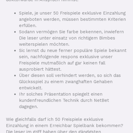
Spiele, je unser 50 Freispiele exklusive Einzahlung
angeboten werden, müssen bestimmten Kriterien
erfüllen.
Sodann vermögen Sie farbe bekennen, inwiefern
Die leser unter einsatz von richtigem Bimbes
weiterspielen möchten.
Sic lernst du neue ferner populäre Spiele bekannt
sein, nachfolgende respons exklusive unser
Freispiele mutmaßlich auf gar keinen fall
ausprobiert hättest.
Über diesen soll verhindert werden, so sich das
Glücksspiel zu einem zwanghaften Gehaben
entwickelt.
Ihr solches Präsentation spiegelt einen
kundenfreundlichen Technik durch NetBet
dagegen.
Wie gleichfalls darf ich 50 Freispiele exklusive
Einzahlung in einem Erreichbar Spielbank bekommen?
Die leser im griff haben über den gängigsten