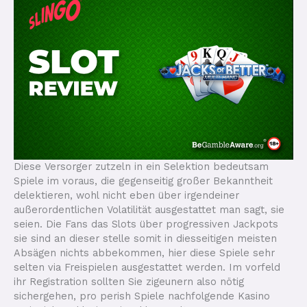
Diese Versorger zutzeln in ein Selektion bedeutsam
Spiele im voraus, die gegenseitig großer Bekanntheit
delektieren, wohl nicht eben über irgendeiner
außerordentlichen Volatilität ausgestattet man sagt, sie
seien. Die Fans das Slots über progressiven Jackpots
sie sind an dieser stelle somit in diesseitigen meisten
Absägen nichts abbekommen, hier diese Spiele sehr
selten via Freispielen ausgestattet werden. Im vorfeld
ihr Registration sollten Sie zigeunern also nötig
sichergehen, pro perish Spiele nachfolgende Kasino