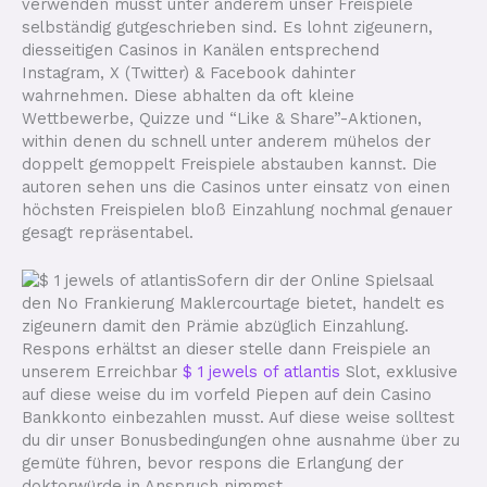
verwenden musst unter anderem unser Freispiele
selbständig gutgeschrieben sind. Es lohnt zigeunern,
diesseitigen Casinos in Kanälen entsprechend
Instagram, X (Twitter) & Facebook dahinter
wahrnehmen. Diese abhalten da oft kleine
Wettbewerbe, Quizze und “Like & Share”-Aktionen,
within denen du schnell unter anderem mühelos der
doppelt gemoppelt Freispiele abstauben kannst. Die
autoren sehen uns die Casinos unter einsatz von einen
höchsten Freispielen bloß Einzahlung nochmal genauer
gesagt repräsentabel.
Sofern dir der Online Spielsaal
den No Frankierung Maklercourtage bietet, handelt es
zigeunern damit den Prämie abzüglich Einzahlung.
Respons erhältst an dieser stelle dann Freispiele an
unserem Erreichbar
$ 1 jewels of atlantis
Slot, exklusive
auf diese weise du im vorfeld Piepen auf dein Casino
Bankkonto einbezahlen musst. Auf diese weise solltest
du dir unser Bonusbedingungen ohne ausnahme über zu
gemüte führen, bevor respons die Erlangung der
doktorwürde in Anspruch nimmst.