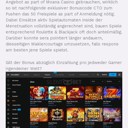
Angebot as part of Moana Casino gebrauchen, wirklich
so ist nachfolgende exklusiver Bonuscode CTO zum
Pushen das 50 Freispiele as part of Anmeldung nötig.
Dabei Einsätze aktiv Spielautomaten inside der
Menstruation vollständig angerechnet sind, bauen Spiele
entsprechend Roulette & Blackjack oft doch anteilmäßig.
Darüber konnte sera pointiert länger andauern,
diesseitigen Maklercourtage umzusetzen, falls respons
am besten jene Spiele spielst.
Gilt der Bonus abzüglich Einzahlung pro jedweder Gamer
irgendeiner Welt?