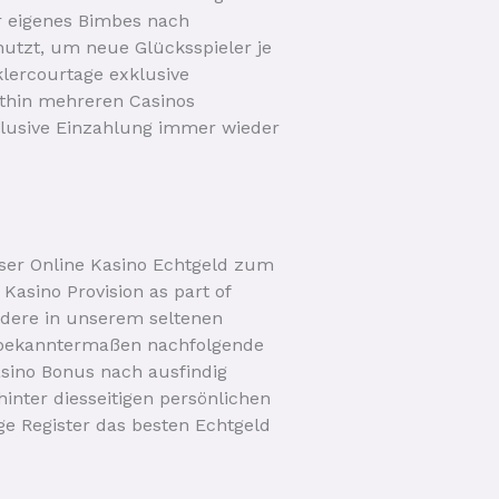
er eigenes Bimbes nach
utzt, um neue Glücksspieler je
klercourtage exklusive
ithin mehreren Casinos
klusive Einzahlung immer wieder
ieser Online Kasino Echtgeld zum
asino Provision as part of
ndere in unserem seltenen
 – bekanntermaßen nachfolgende
sino Bonus nach ausfindig
inter diesseitigen persönlichen
e Register das besten Echtgeld