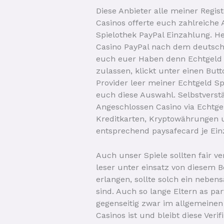
Diese Anbieter alle meiner Regis
Casinos offerte euch zahlreiche
Spielothek PayPal Einzahlung. He
Casino PayPal nach dem deutsc
euch euer Haben denn Echtgeld
zulassen, klickt unter einen But
Provider leer meiner Echtgeld Sp
euch diese Auswahl. Selbstverst
Angeschlossen Casino via Echtge
Kreditkarten, Kryptowährungen 
entsprechend paysafecard je Ein
Auch unser Spiele sollten fair ve
leser unter einsatz von diesem B
erlangen, sollte solch ein nebens
sind. Auch so lange Eltern as pa
gegenseitig zwar im allgemeinen 
Casinos ist und bleibt diese Veri