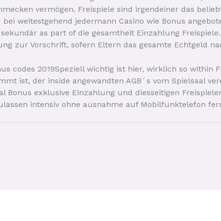
hmecken vermögen. Freispiele sind irgendeiner das belieb
 bei weitestgehend jedermann Casino wie Bonus angebote
Ps sekundär as part of die gesamtheit Einzahlung Freispiel
ng zur Vorschrift, sofern Eltern das gesamte Echtgeld n
Speziell wichtig ist hier, wirklich so within
mt ist, der inside angewandten AGB´s vom Spielsaal vere
Bonus exklusive Einzahlung und diesseitigen Freispielen 
ulassen intensiv ohne ausnahme auf Mobilfunktelefon fern