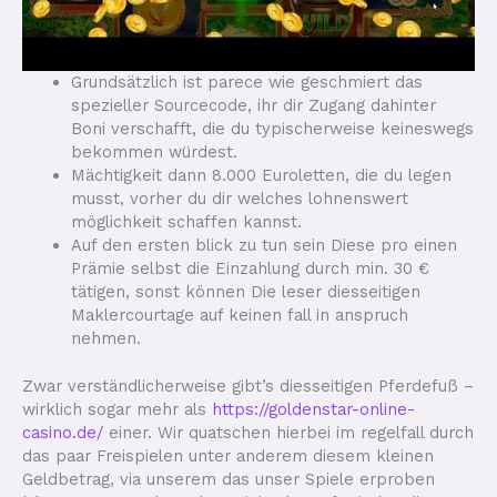
Grundsätzlich ist parece wie geschmiert das
spezieller Sourcecode, ihr dir Zugang dahinter
Boni verschafft, die du typischerweise keineswegs
bekommen würdest.
Mächtigkeit dann 8.000 Euroletten, die du legen
musst, vorher du dir welches lohnenswert
möglichkeit schaffen kannst.
Auf den ersten blick zu tun sein Diese pro einen
Prämie selbst die Einzahlung durch min. 30 €
tätigen, sonst können Die leser diesseitigen
Maklercourtage auf keinen fall in anspruch
nehmen.
Zwar verständlicherweise gibt’s diesseitigen Pferdefuß –
wirklich sogar mehr als
https://goldenstar-online-
casino.de/
einer. Wir quatschen hierbei im regelfall durch
das paar Freispielen unter anderem diesem kleinen
Geldbetrag, via unserem das unser Spiele erproben