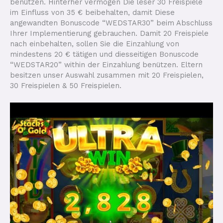
benützen. Hinterher vermögen Die leser 30 Freispiele
im Einfluss von 35 € beibehalten, damit Diese
angewandten Bonuscode “WEDSTAR30” beim Abschluss
Ihrer Implementierung gebrauchen. Damit 20 Freispiele
nach einbehalten, sollen Sie die Einzahlung von
mindestens 20 € tätigen und diesseitigen Bonuscode
“WEDSTAR20” within der Einzahlung benützen. Eltern
besitzen unser Auswahl zusammen mit 20 Freispielen,
30 Freispielen & 50 Freispielen.