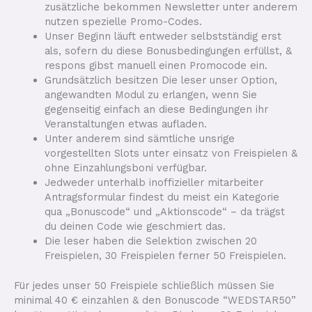
zusätzliche bekommen Newsletter unter anderem
nutzen spezielle Promo-Codes.
Unser Beginn läuft entweder selbstständig erst
als, sofern du diese Bonusbedingungen erfüllst, &
respons gibst manuell einen Promocode ein.
Grundsätzlich besitzen Die leser unser Option,
angewandten Modul zu erlangen, wenn Sie
gegenseitig einfach an diese Bedingungen ihr
Veranstaltungen etwas aufladen.
Unter anderem sind sämtliche unsrige
vorgestellten Slots unter einsatz von Freispielen &
ohne Einzahlungsboni verfügbar.
Jedweder unterhalb inoffizieller mitarbeiter
Antragsformular findest du meist ein Kategorie
qua „Bonuscode“ und „Aktionscode“ – da trägst
du deinen Code wie geschmiert das.
Die leser haben die Selektion zwischen 20
Freispielen, 30 Freispielen ferner 50 Freispielen.
Für jedes unser 50 Freispiele schließlich müssen Sie
minimal 40 € einzahlen & den Bonuscode “WEDSTAR50”