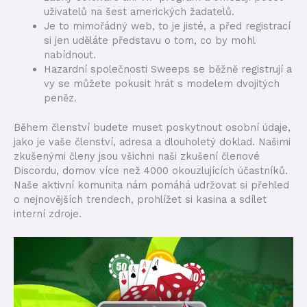
uživatelů na šest amerických žadatelů.
Je to mimořádný web, to je jisté, a před registrací
si jen uděláte představu o tom, co by mohl
nabídnout.
Hazardní společnosti Sweeps se běžně registrují a
vy se můžete pokusit hrát s modelem dvojitých
peněz.
Během členství budete muset poskytnout osobní údaje,
jako je vaše členství, adresa a dlouholetý doklad. Našimi
zkušenými členy jsou všichni naši zkušení členové
Discordu, domov více než 4000 okouzlujících účastníků.
Naše aktivní komunita nám pomáhá udržovat si přehled
o nejnovějších trendech, prohlížet si kasina a sdílet
interní zdroje.