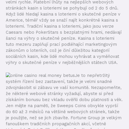
velmi rychle. Platební lhůty na nejlepších webových
stránkách kasin s loteriemi se pohybují od 2 do 5 dnů.
Když lidé hledají kasina s loteriemi o skutečné peníze v
Americe, téměř vždy se snaží najít konkrétně kasina s
loteriemi. Tradiční kasina s loteriemi, jako jsou verze
Caesars nebo PokerStars s bezplatnými hrami, nedávají
šanci na výhry o skutečné peníze. Kasina s loteriemi
tuto mezeru zaplňují prací podléhající marketingovým
zákonům o loteriích, což je činí důležitou kategorií
sociálních kasin, kde lidé mohou vyhrávat a vyměňovat
výhry o skutečné peníze v nejběžnějších státech USA.
Je to nepřetržitý
systém řízení bez zastavení, takže je velmi snadné
zdvojnásobit si zábavu ve vaší komunitě. Nezapomeňte,
že některé webové stránky vyžadují, abyste si před
získáním bonusu bez vkladu ověřili dobu platnosti a věk.
Jen mějte na paměti, že Sweeps Coins obvykle vyprší
do 60 až 3 měsíců na většině webových stránek, takže
je použijte, než se jich zbavíte. Fortune Group je velkým
fanouškem tradičních propagačních akcí, včetně