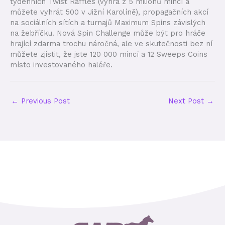
týdenních Twist Raffles (výhra z 5 milionů mincí a
můžete vyhrát 500 v Jižní Karolíně), propagačních akcí
na sociálních sítích a turnajů Maximum Spins závislých
na žebříčku. Nová Spin Challenge může být pro hráče
hrající zdarma trochu náročná, ale ve skutečnosti bez ní
můžete zjistit, že jste 120 000 mincí a 12 Sweeps Coins
místo investovaného haléře.
←
Previous Post
Next Post
→