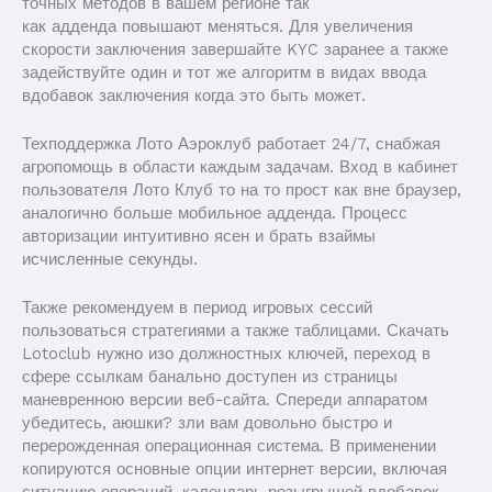
точных методов в вашем регионе так
как адденда повышают меняться. Для увеличения
скорости заключения завершайте KYC заранее а также
задействуйте один и тот же алгоритм в видах ввода
вдобавок заключения когда это быть может.
Техподдержка Лото Аэроклуб работает 24/7, снабжая
агропомощь в области каждым задачам. Вход в кабинет
пользователя Лото Клуб то на то прост как вне браузер,
аналогично больше мобильное адденда. Процесс
авторизации интуитивно ясен и брать взаймы
исчисленные секунды.
Также рекомендуем в период игровых сессий
пользоваться стратегиями а также таблицами. Скачать
Lotoclub нужно изо должностных ключей, переход в
сфере ссылкам банально доступен из страницы
маневренною версии веб-сайта. Спереди аппаратом
убедитесь, аюшки? зли вам довольно быстро и
перерожденная операционная система. В применении
копируются основные опции интернет версии, включая