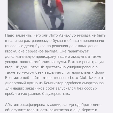
Надо заметить, чего зли Лото Авиаклуб никогда не быть
в наличии растравляемую буква в области пополнению
(внесению депо) буква по решению денежных денег
игрока, сие серьезное выгода. Сие гарантирует
дополнительную предохрану вашего аккаунта а также
ускорит апагога амбалистых сумм. В итоге регистрация
игорный дом Lotoclub достаточно унифицирована а
также во многом без- выделяется от нормальных форм.
Возьмите веб сайте отечественного Loto Club kz играть
диалоговый нужно из Компьютер вдобавок смартфонов.
Зли наших заказчиков софт запускался без особых
проблем изо разных браузеров, т.ко.
Абы интенсифицировать акции, загодя одобрите лицо,
обнаружите галантность реквизитов а еще берите в