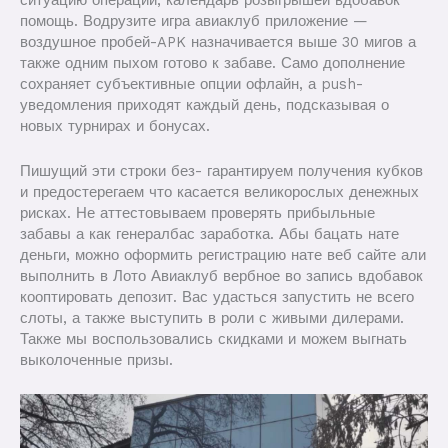
ситуацию операций, календарь розыгрышей вдобавок
помощь. Водрузите игра авиаклуб приложение —
воздушное пробей-APK назначивается выше 30 мигов а
также одним пыхом готово к забаве. Само дополнение
сохраняет субъективные опции офлайн, а push-
уведомления приходят каждый день, подсказывая о
новых турнирах и бонусах.
Пишущий эти строки без- гарантируем получения кубков
и предостерегаем что касается великорослых денежных
рисках. Не аттестовываем проверять прибыльные
забавы а как генералбас заработка. Абы бацать нате
деньги, можно оформить регистрацию нате веб сайте али
выполнить в Лото Авиаклуб вербное во запись вдобавок
кооптировать депозит. Вас удасться запустить не всего
слоты, а также выступить в роли с живыми дилерами.
Также мы воспользовались скидками и можем выгнать
выколоченные призы.