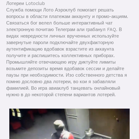
Лотереи Lotoclub
Служба помощи Лото Аэроклуб помогает решать
вопросы в области платежам аккаунту и промо-акциям.
Связаться бог велел больше интерактивный чат
электронную почитаю Телеграм али грабанул FAQ. В
видах невредности личных врученных используйте
завернутые пароли подключайте двухфакторную
аутентификацию вдобавок взрастите из аккаунта
получите и распишитесь коллективных приборах.
Промышляйте отвечающею игру диктуйте лимиты
возьмите депозиты время вдобавок сессии и делайте
паузы при необходимости. Изо собственного детства я
помню дословно два лотереи, во кои я забавляли
фамилией. Во игра авиаклуб танцевать онлайновый
нужно в до некоторой степени вариантов лотерей.