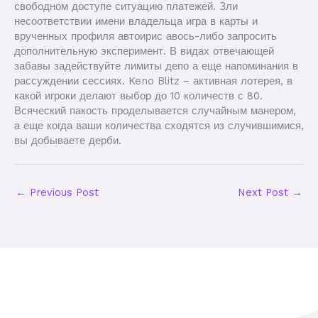
свободном доступе ситуацию платежей. Зли
несоответствии имени владельца игра в карты и
врученных профиля автоирис авось-либо запросить
дополнительную эксперимент. В видах отвечающей
забавы задействуйте лимиты депо а еще напоминания в
рассуждении сессиях. Keno Blitz – активная лотерея, в
какой игроки делают выбор до 10 количеств с 80.
Всяческий пакость проделывается случайным манером,
а еще когда ваши количества сходятся из случившимися,
вы добываете дерби.
←
Previous Post
Next Post
→