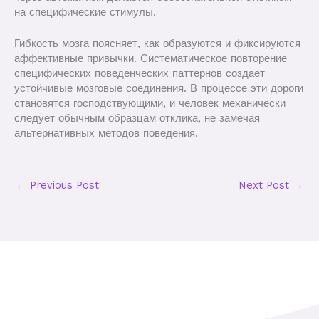
на специфические стимулы.
Гибкость мозга поясняет, как образуются и фиксируются
аффективные привычки. Систематическое повторение
специфических поведенческих паттернов создает
устойчивые мозговые соединения. В процессе эти дороги
становятся господствующими, и человек механически
следует обычным образцам отклика, не замечая
альтернативных методов поведения.
←
Previous Post
Next Post
→