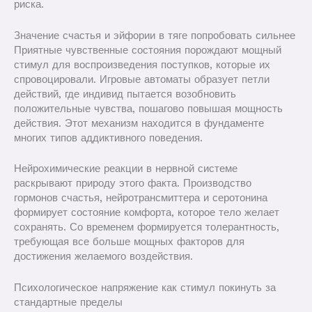
риска.
Значение счастья и эйфории в тяге попробовать сильнее
Приятные чувственные состояния порождают мощный
стимул для воспроизведения поступков, которые их
спровоцировали. Игровые автоматы образует петли
действий, где индивид пытается возобновить
положительные чувства, пошагово повышая мощность
действия. Этот механизм находится в фундаменте
многих типов аддиктивного поведения.
Нейрохимические реакции в нервной системе
раскрывают природу этого факта. Производство
гормонов счастья, нейротрансмиттера и серотонина
формирует состояние комфорта, которое тело желает
сохранять. Со временем формируется толерантность,
требующая все больше мощных факторов для
достижения желаемого воздействия.
Психологическое напряжение как стимул покинуть за
стандартные пределы