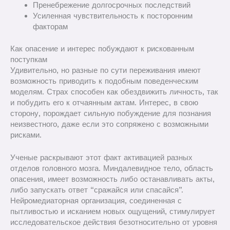
Пренебрежение долгосрочных последствий
Усиленная чувствительность к посторонним
факторам
Как опасение и интерес побуждают к рискованным
поступкам
Удивительно, но разные по сути переживания имеют
возможность приводить к подобным поведенческим
моделям. Страх способен как обездвижить личность, так
и побудить его к отчаянным актам. Интерес, в свою
сторону, порождает сильную побуждение для познания
неизвестного, даже если это сопряжено с возможными
рисками.
Ученые раскрывают этот факт активацией разных
отделов головного мозга. Миндалевидное тело, область
опасения, имеет возможность либо останавливать акты,
либо запускать ответ “сражайся или спасайся”.
Нейромедиаторная организация, соединенная с
пытливостью и исканием новых ощущений, стимулирует
исследовательское действия безотносительно от уровня