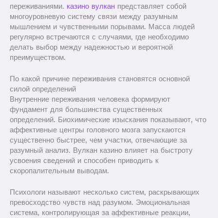
переживаниями.
казино вулкан
представляет собой
многоуровневую систему связи между разумным
мышлением и чувственными порывами. Масса людей
регулярно встречаются с случаями, где необходимо
делать выбор между надежностью и вероятной
преимуществом.
По какой причине переживания становятся основной
силой определений
Внутренние переживания человека формируют
фундамент для большинства существенных
определений. Биохимические изыскания показывают, что
аффективные центры головного мозга запускаются
существенно быстрее, чем участки, отвечающие за
разумный анализ. Вулкан казино влияет на быстроту
усвоения сведений и способен приводить к
скоропалительным выводам.
Психологи называют несколько систем, раскрывающих
превосходство чувств над разумом. Эмоциональная
система, контролирующая за аффективные реакции,