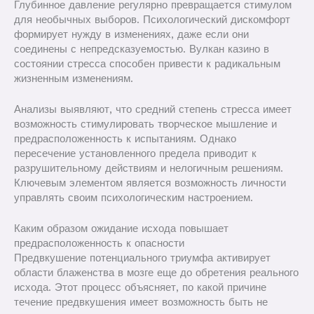
Глубинное давление регулярно превращается стимулом
для необычных выборов. Психологический дискомфорт
формирует нужду в изменениях, даже если они
соединены с непредсказуемостью. Вулкан казино в
состоянии стресса способен привести к радикальным
жизненным изменениям.
Анализы выявляют, что средний степень стресса имеет
возможность стимулировать творческое мышление и
предрасположенность к испытаниям. Однако
пересечение установленного предела приводит к
разрушительному действиям и нелогичным решениям.
Ключевым элементом является возможность личности
управлять своим психологическим настроением.
Каким образом ожидание исхода повышает
предрасположенность к опасности
Предвкушение потенциального триумфа активирует
области блаженства в мозге еще до обретения реального
исхода. Этот процесс объясняет, по какой причине
течение предвкушения имеет возможность быть не