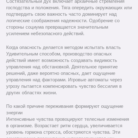
Состязательный дух включает архаичные стремления
господства и положения. Тяга опередить окружающих или
подтвердить свою важность часто доминирует над
логические соображения надежности. Одобрение со
стороны социума превращается значительным
усилением небезопасного действий.
Когда опасность делается методом испытать власть
Удивительным способом, производство опасных
действий имеет возможность создавать видимость
управления над обстановкой. Деятельное принятие
решений, даже вероятно опасных, дает ощущение
управления над факторами. Игровые автоматы через
угрозу пытается компенсировать чувство бессилия в
других областях жизни.
По какой причине переживания формируют ощущение
энергии
Интенсивные чувства провоцируют телесные изменения
в организме. Возрастает ритм сердца, увеличивается
уровень гормона стресса, обостряются чувства. Эти