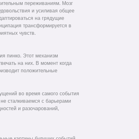
ожительным переживаниям. Мозг
удовольствия и усиливая общее
адаптироваться на грядущие
тиципация трансформируется в
иятных чувств.
ия пинко. Этот механизм
вечать на них. В момент когда
оизводит положительные
щущений во время самого события
 не сталкиваемся с барьерами
ностей и разочарований,
льные картины будущих событий.