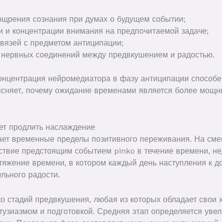
щрения сознания при думах о будущем событии;
 и концентрации внимания на предпочитаемой задаче;
вязей с предметом антиципации;
нервных соединений между предвкушением и радостью.
онцентрация нейромедиатора в фазу антиципации способе
ясняет, почему ожидание временами является более мощ
ет продлить наслаждение
ет временные пределы позитивного переживания. На сме
ствие предстоящим событием pinko в течение времени, не
тяжение времени, в котором каждый день наступления к 
льного радости.
о стадий предвкушения, любая из которых обладает свои 
тузиазмом и подготовкой. Средняя этап определяется у