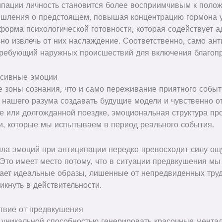
ципации личность становится более восприимчивым к пол
ышления о предстоящем, повышая концентрацию гормона 
 форма психологической готовности, которая содействует 
но извлечь от них наслаждение. Соответственно, само ан
требующий наружных происшествий для включения благопр
нсивные эмоции
 зоны сознания, что и само переживание приятного событ
 нашего разума создавать будущие модели и чувственно от
 или долгожданной поездке, эмоциональная структура пр
и, которые мы испытываем в период реального события.
ила эмоций при антиципации нередко превосходит силу о
 Это имеет место потому, что в ситуации предвкушения мы
ает идеальные образы, лишенные от непредвиденных труд
кнуть в действительности.
ствие от предвкушения
 уникальной способностью генерировать красочные мента