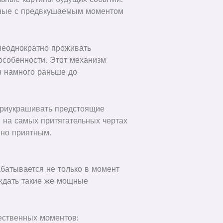
анные с предвкушаемым моментом
неоднократно проживать
особенности. Этот механизм
я намного раньше до
 приукрашивать предстоящие
 на самых притягательных чертах
нно приятным.
батывается не только в момент
ождать такие же мощные
ественных моментов: