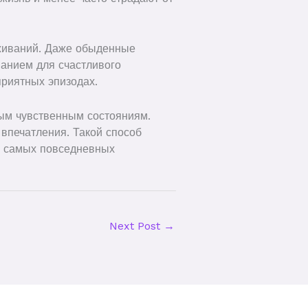
еживаний. Даже обыденные
ванием для счастливого
приятных эпизодах.
ным чувственным состояниям.
впечатления. Такой способ
 в самых повседневных
Next Post
→