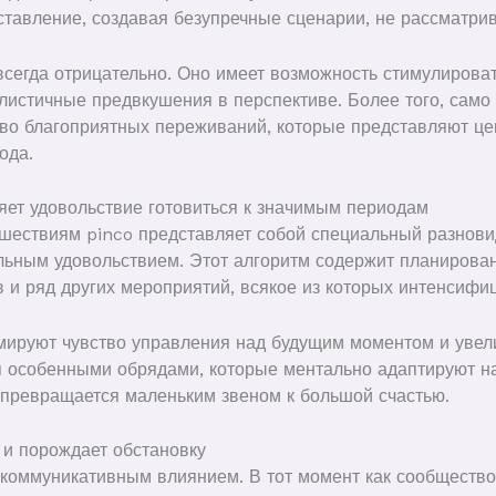
ставление, создавая безупречные сценарии, не рассматри
всегда отрицательно. Оно имеет возможность стимулирова
листичные предвкушения в перспективе. Более того, само
тво благоприятных переживаний, которые представляют 
ода.
яет удовольствие готовиться к значимым периодам
ествиям pinco представляет собой специальный разновид
льным удовольствием. Этот алгоритм содержит планирован
 и ряд других мероприятий, всякое из которых интенсифи
мируют чувство управления над будущим моментом и увел
ся особенными обрядами, которые ментально адаптируют 
превращается маленьким звеном к большой счастью.
 и порождает обстановку
оммуникативным влиянием. В тот момент как сообщество