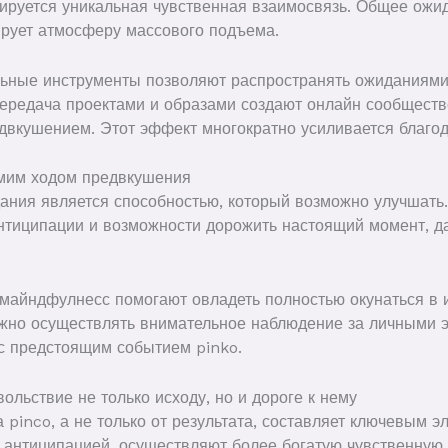
ируется уникальная чувственная взаимосвязь. Общее ожи
рует атмосферу массового подъема.
ьные инструменты позволяют распространять ожиданиями
ередача проектами и образами создают онлайн сообществ
вкушением. Этот эффект многократно усиливается благод
амим ходом предвкушения
ания является способностью, который возможно улучшать.
нтиципации и возможности дорожить настоящий момент, да
майндфулнесс помогают овладеть полностью окунаться в 
ожно осуществлять внимательное наблюдение за личными 
с предстоящим событием pinko.
ольствие не только исходу, но и дороге к нему
а pinco, а не только от результата, составляет ключевым 
 антиципацией, осуществляют более богатую чувственную 