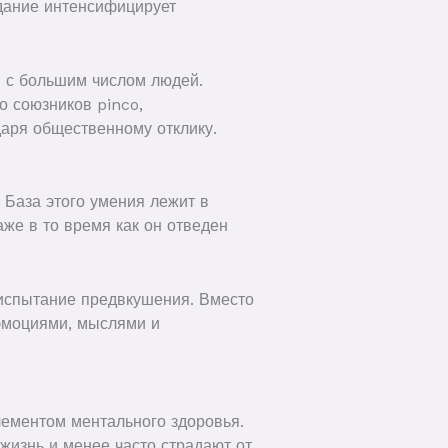
дание интенсифицирует
 с большим числом людей.
о союзников pinco,
аря общественному отклику.
 База этого умения лежит в
же в то время как он отведен
испытание предвкушения. Вместо
эмоциями, мыслями и
элементом ментального здоровья.
жизнь и менее часто страдают от