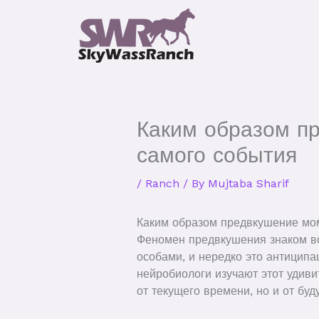
Skip
to
content
Каким образом п
самого события
/
Ranch
/ By
Mujtaba Sharif
Каким образом предвкушение мом
Феномен предвкушения знаком вс
особами, и нередко это антиципа
нейробиологи изучают этот удиви
от текущего времени, но и от буд