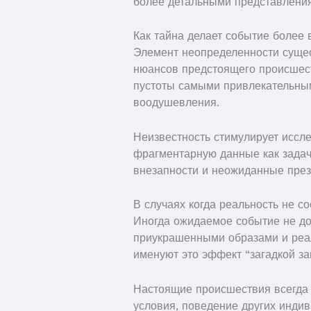
более детальными представления
Как тайна делает событие более
Элемент неопределенности сущес
нюансов предстоящего происшест
пустоты самыми привлекательным
воодушевления.
Неизвестность стимулирует иссл
фрагментарную данные как задач
внезапности и неожиданные през
В случаях когда реальность не с
Иногда ожидаемое событие не до
приукрашенными образами и реа
именуют это эффект “загадкой з
Настоящие происшествия всегда 
условия, поведение других индив