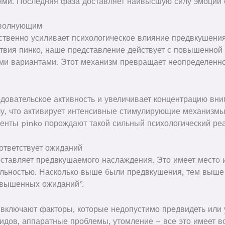
ми. Последняя фаза доставляет наивысшую силу эмоций 
 волнующим
твенно усиливает психологическое влияние предвкушения
вия пинко, наше представление действует с повышенной 
и вариантами. Этот механизм превращает неопределеннос
едовательское активность и увеличивает концентрацию вни
у, что активирует интенсивные стимулирующие механизмы
енты pinko порождают такой сильный психологический ре
оответствует ожиданий
ставляет предвкушаемого наслаждения. Это имеет место 
льностью. Насколько выше были предвкушения, тем выше
авышенных ожиданий”.
включают факторы, которые недопустимо предвидеть или
идов, аппаратные проблемы, утомление – все это имеет в