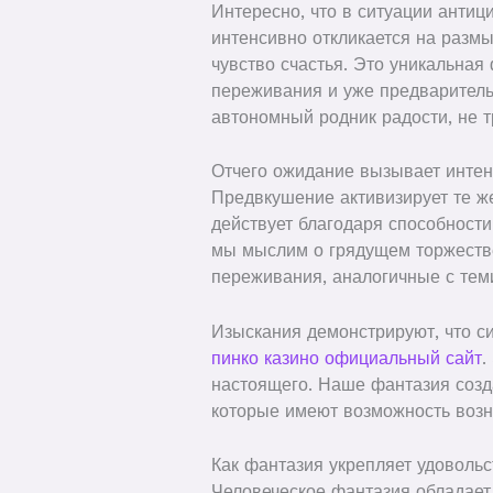
Интересно, что в ситуации анти
интенсивно откликается на разм
чувство счастья. Это уникальная
переживания и уже предваритель
автономный родник радости, не 
Отчего ожидание вызывает инте
Предвкушение активизирует те же
действует благодаря способности
мы мыслим о грядущем торжестве
переживания, аналогичные с тем
Изыскания демонстрируют, что с
пинко казино официальный сайт
.
настоящего. Наше фантазия созд
которые имеют возможность возни
Как фантазия укрепляет удоволь
Человеческое фантазия обладает