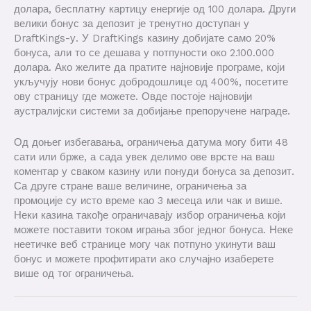
долара, бесплатну картицу енергије од 100 долара. Други
велики бонус за депозит је тренутно доступан у
DraftKings-у. У DraftKings казину добијате само 20%
бонуса, али то се дешава у потпуности око 2.100.000
долара. Ако желите да пратите најновије програме, који
укључују нови бонус добродошлице од 400%, посетите
ову страницу где можете. Овде постоје најновији
аустралијски системи за добијање препоручене награде.
Од доњег избегавања, ограничења датума могу бити 48
сати или брже, а сада увек делимо ове врсте на ваш
коментар у сваком казину или понуди бонуса за депозит.
Са друге стране ваше величине, ограничења за
промоције су исто време као 3 месеца или чак и више.
Неки казина такође ограничавају избор ограничења који
можете поставити током играња због једног бонуса. Неке
неетичке веб странице могу чак потпуно укинути ваш
бонус и можете профитирати ако случајно изаберете
више од тог ограничења.