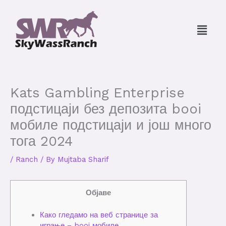
Skip
to
Menu
content
Kats Gambling Enterprise
подстицаји без депозита booi
мобиле подстицаји и још много
тога 2024
/
Ranch
/ By
Mujtaba Sharif
Објаве
Како гледамо на веб странице за
играње – booi мобиле