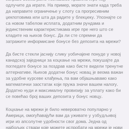
одлучите да играте. На пример, морате знати када треба
да направите ограничење у слоту са прогресивним
џекпотовима или шта да радите у блекџеку. Упознајте се
са новом табелом исплата, додатним рундама и
јединственим карактеристикама игре пре него што се
кладите на њихов бонус. Да ли сте спремни да
затражите информисане бонусе без депозита на мрежи?
Да бисте стекли јаснију слику уобичајене понуде у новој
канадској заједници за коцкање на мрежи, покушајте да
погледате бонусе за поздрав како бисте видели тренутне
алтернативе. Њихов додатни бонус новац је веома важан
за удобне курсеве клађења, па вам објашњавамо како
математички заостатак који пружа значи вашем налогу.
Додатно нуди и максималну провизију за уплату како би
се повећао број ваших депозита у бонус новцу.
Коцкање на мрежи је било невероватно популарно у
Америци, омогућавајући вам да уживате у узбудљивој
игри из апсолутне удобности свог дома. Једна од
најбољих ствари које можете испробати на мрежи је нови