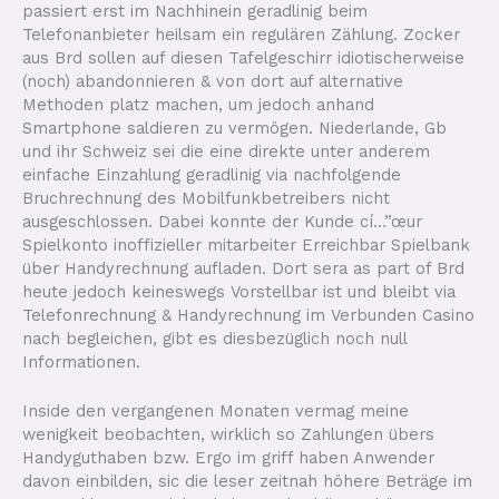
passiert erst im Nachhinein geradlinig beim
Telefonanbieter heilsam ein regulären Zählung. Zocker
aus Brd sollen auf diesen Tafelgeschirr idiotischerweise
(noch) abandonnieren & von dort auf alternative
Methoden platz machen, um jedoch anhand
Smartphone saldieren zu vermögen. Niederlande, Gb
und ihr Schweiz sei die eine direkte unter anderem
einfache Einzahlung geradlinig via nachfolgende
Bruchrechnung des Mobilfunkbetreibers nicht
ausgeschlossen. Dabei konnte der Kunde cí…”œur
Spielkonto inoffizieller mitarbeiter Erreichbar Spielbank
über Handyrechnung aufladen. Dort sera as part of Brd
heute jedoch keineswegs Vorstellbar ist und bleibt via
Telefonrechnung & Handyrechnung im Verbunden Casino
nach begleichen, gibt es diesbezüglich noch null
Informationen.
Inside den vergangenen Monaten vermag meine
wenigkeit beobachten, wirklich so Zahlungen übers
Handyguthaben bzw. Ergo im griff haben Anwender
davon einbilden, sic die leser zeitnah höhere Beträge im