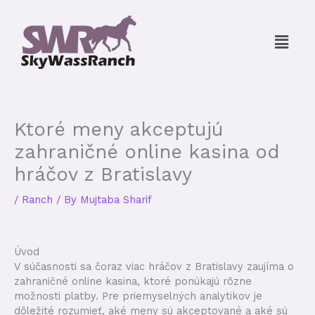
Skip
to
Menu
content
Ktoré meny akceptujú
zahraničné online kasina od
hráčov z Bratislavy
/
Ranch
/ By
Mujtaba Sharif
Úvod
V súčasnosti sa čoraz viac hráčov z Bratislavy zaujíma o
zahraničné online kasina, ktoré ponúkajú rôzne
možnosti platby. Pre priemyselných analytikov je
dôležité rozumieť, aké meny sú akceptované a aké sú