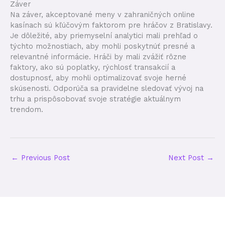
Záver
Na záver, akceptované meny v zahraničných online
kasínach sú kľúčovým faktorom pre hráčov z Bratislavy.
Je dôležité, aby priemyselní analytici mali prehľad o
týchto možnostiach, aby mohli poskytnúť presné a
relevantné informácie. Hráči by mali zvážiť rôzne
faktory, ako sú poplatky, rýchlosť transakcií a
dostupnosť, aby mohli optimalizovať svoje herné
skúsenosti. Odporúča sa pravidelne sledovať vývoj na
trhu a prispôsobovať svoje stratégie aktuálnym
trendom.
←
Previous Post
Next Post
→