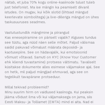
näitab, et juba 70% kogu online-kasiinode tulust tuleb
just telefonist. Ma ise mängin ka peamiselt diivanil
istudes. On mugav, kui kõik slotid (lihtsad mängud
keerlevate sümbolitega) ja live-diileriga mängud on ühes
taskusuuruses seadmes.
Vastutustundlik mängimine ja piirangud
Kas enesepiiramine on päriselt vajalik? Alguses tundus
see tüütu, aga nüüd näen selle mõtet. Paljud välismaa
saidid pakuvad võimalust määrata deposiidi- ja
kaotusepiire. See on hädavajalik, kui emotsioonid
võimust võtavad. Samuti on KYC (Know Your Customer
ehk kliendi tuvastamine) protsess vältimatu. Tavaliselt
küsitakse dokumente alles esimese väljamakse ajal. See
on hetk, mil paljud mängijad ehmuvad, aga see on
tegelikult tavapärane protseduur.
Millal tekivad probleemid?
Minu suurim hirm on vaidlused kasiinoga. Kui peaksin
jääma võidust ilma või kui väljamaksega on jama, siis
Eesti Maksu- ja Tolliamet (EMTA) mind ei aita. Nad ei