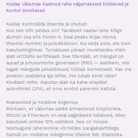
Kuidas Välismaa Kasiinod raha väljamakseid töötlevad ja
kontot kinnitavad
Kuidas kontrollida litsentsi ja ohutust
Kus see info peidus on? Tavaliselt vaatan lehe kõige
alumist osa ehk footer-it. Seal peaks kirjas olema
litsentsi number ja jurisdiktsioon. Kui seda pole, siis loen
kasutustingimusi. Turvalisuse pärast muretsedes otsin
alati eCOGRA sertifikaati. See tõendab, et mängud on
ausad ja juhunumbrite generaator (RNG — süsteem, mis
tagab mängude juhuslikkuse) töötab korrektselt. Kas ma
peaksin usaldama iga lehte, mis lubab kiiret raha?
Kindlasti mitte. Kasutan alati ka kahe-etapilist
autentimist (2FA), et oma kontot paremini kaitsta.
Makseviisid ja mobiilne kogemus
Märkasin, et välismaa saidid armastavad krüptoraha.
Bitcoin ja Ethereum on seal sagedased külalised, olles
kasutusel umbes 10% saitidest. See on hoopis
teistsugune lähenemine võrreldes pangakaartidega.
Samuti on mobiilne mängimine tõeline hitt. Statistika