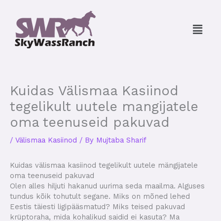
Skip
to
Menu
content
Kuidas Välismaa Kasiinod
tegelikult uutele mangijatele
oma teenuseid pakuvad
/
Välismaa Kasiinod
/ By
Mujtaba Sharif
Kuidas välismaa kasiinod tegelikult uutele mängijatele
oma teenuseid pakuvad
Olen alles hiljuti hakanud uurima seda maailma. Alguses
tundus kõik tohutult segane. Miks on mõned lehed
Eestis täiesti ligipääsmatud? Miks teised pakuvad
krüptoraha, mida kohalikud saidid ei kasuta? Ma