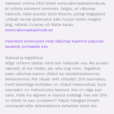
hakkasin otsima infot lehelt www.valismaakasiinode.ee,
et mõista süsteemi toimimist. Selgus, et välismaa
kasiinod, millel puudub Eesti litsents, polegi illegaalsed.
Lihtsalt nende järelevalve käib hoopis teiste reeglite
järgi, näiteks Curacao või Malta kaudu.
www.valismaakasiinode.ee
Peamised erinevused mida Välismaa Kasiinod pakuvad
tavaliste portaalide ees
Maksud ja tegelikkus
Kõige rohkem üllatas mind see maksude osa. Ma arvasin
naiivselt, et kui võidan, siis raha ongi minu. Tegelikult
pean välismaa kasiino võidud ise tuludeklaratsioonis
deklareerima. Riik nõuab neilt võitudelt 20% tulumaksu.
Eesti litsentsiga kohtades on võidud maksuvabad, kuna
operaator on maksud juba tasunud. See on väga suur
vahe, mida ma alguses ei osanud oodatagi. Kas see 20%
on tõesti nii suur probleem? Paljud mängijad ilmselt
unustavad selle deklaratsiooni esitamise üldse ära.