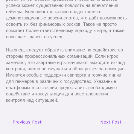
успеха может существенно повлиять на впечатления
геймера. Большинство казино предоставляют
демонстрационные версии слотов, что даёт возможность
освоить их без финансовых рисков. Такое не просто
помогает более ответственному подходу к игре, а также
повышает шансы на успех.
Наконец, следует обратить внимание на содействие со
стороны профессиональных организаций. Если игрок
замечает, что азартные игры начинают выходить из-под
контроля, важно не смущаться обращаться за помощью.
Имеются особые поддержки саппорта и горячие линии
для геймеров в различных государствах. Указанные
платформы в состоянии предоставить необходимую
содействие и консультации для восстановления
контроля над ситуацией.
←
Previous Post
Next Post
→