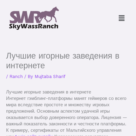
Skip
to
Menu
content
Лучшие игорные заведения в
интернете
/
Ranch
/ By
Mujtaba Sharif
Лучшие игорные заведения в интернете
Интернет гэмблинг-платформы манят геймеров со всего
мира вследствие простоте и множеству игровых
предложений. Основным аспектом удачной игры
оказывается выбор доверенного оператора. Лицензия —
важный показатель законности и честности платформы.
К примеру, сертификаты от Мальтийского управления