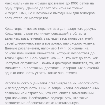
максимальные выигрыши достигают до 1000 бетов на
одну строку. Данное делает эти игры не только
интересными, но и возможно выгодными для геймеров
всех степеней мастерства.
Краш-игры – новые перспективы для азартного досуга.
Краш-игры стали истинным сенсацией в области
азартных развлечений, завлекая взор пользователей
своей динамичностью и возможностью скорого успеха.
Данные развлечения, например 1 win, основаны на
основе повышения множителя, который возрастает до
точки “краша”. Цель участника — снять бет до того, как
наступит обрушение. Важным фактором является, то, что
множитель в состоянии достигать невероятных значений,
однако опасность утраты также значителен.
Игроки высоко оценивают crash-игры за их несложность
и легкодоступность. Они не запрашивают основательных
познаний или стратегий, что становится заманчивыми
для новичков. Необходимо подчеркнуть, что такие
развлечения обеспечивают исключительную