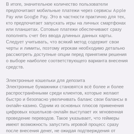
В итоге, значительное количество пользователи
предпочитают мобильные платежи через сервисы Apple
Pay или Google Pay. Это в частности практично для тех,
кто предпочитает запускать игры на личных смартфонах
или планшетах. Сотовые платежи обеспечивают сразу
пополнять счет без ввода длинных данных карты.
Следует учитывать, что всякий метод содержит свои
черты и лимиты, поэтому игрокам необходимо детально
рассмотреть доступные опции перед принятием решения
о выборе наиболее соответствующего варианта внесения
средств.
Электронные кошельки для депозита
Электронные бумажники становятся всё более и более
распространёнными среди клиентов, которые желают
быстро и безопасно увеличивать баланс свои балансы в
онлайн-казино. Одним из основных плюсов применения
цифровых кошельков-онлайн выступает их мгновенная
проведение переводов. Такое указывает, что геймеры
имеют возможность запустить игровой процесс сразу
после внесения денег, не ожидая подтверждения от