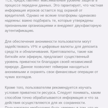
TLS, предоставляют максимальный уровень защиты в
процессе передачи данных. Это гарантирует, что частная
информация игроков остается под охраной от
вредителей. Однако не всякие платформы одинаково
надежны: важно подбирать те, которые утверждены
признанными организациями и внедряют двухфакторную
аутентификацию.
Для обеспечения анонимности пользователи могут
задействовать VPN и цифровые валюты для депозита
средств и обналичивания. Криптовалюты, такие как
биткойн или эфириум, предлагают существенный
уровень приватности благодаря своей независимой
природе. Данное позволяет геймерам находиться
анонимными и охранять свои финансовые операции от
чужих взглядов.
Кроме того, пользователям рекомендуется изучать
условия приватности ресурса. Следует понимать, каким
способом точно обрабатываются информация и что за
действия осуществляются для их сохранности.
Пользователи необходимо быть уверены в том, что их