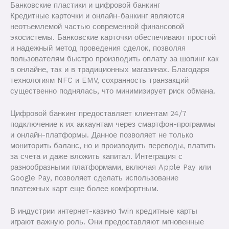
Банковские пластики и цифровой банкинг
Кредитные карточки и онлайн-банкинг являются
неотъемлемой частью современной финансовой
экосистемы. Банковские карточки обеспечивают простой
и надежный метод проведения сделок, позволяя
пользователям быстро производить оплату за шопинг как
в онлайне, так и в традиционных магазинах. Благодаря
технологиям NFC и EMV, сохранность транзакций
существенно поднялась, что минимизирует риск обмана.
Цифровой банкинг предоставляет клиентам 24/7
подключение к их аккаунтам через смартфон-программы
и онлайн-платформы. Данное позволяет не только
мониторить баланс, но и производить переводы, платить
за счета и даже вложить капитал. Интеграция с
разнообразными платформами, включая Apple Pay или
Google Pay, позволяет сделать использование
платежных карт еще более комфортным.
В индустрии интернет-казино 1win кредитные карты
играют важную роль. Они предоставляют мгновенные