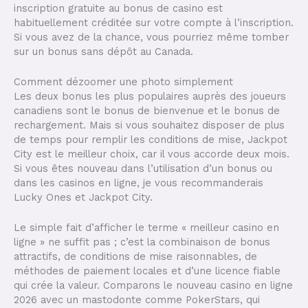
inscription gratuite au bonus de casino est
habituellement créditée sur votre compte à l’inscription.
Si vous avez de la chance, vous pourriez même tomber
sur un bonus sans dépôt au Canada.
Comment dézoomer une photo simplement
Les deux bonus les plus populaires auprès des joueurs
canadiens sont le bonus de bienvenue et le bonus de
rechargement. Mais si vous souhaitez disposer de plus
de temps pour remplir les conditions de mise, Jackpot
City est le meilleur choix, car il vous accorde deux mois.
Si vous êtes nouveau dans l’utilisation d’un bonus ou
dans les casinos en ligne, je vous recommanderais
Lucky Ones et Jackpot City.
Le simple fait d’afficher le terme « meilleur casino en
ligne » ne suffit pas ; c’est la combinaison de bonus
attractifs, de conditions de mise raisonnables, de
méthodes de paiement locales et d’une licence fiable
qui crée la valeur. Comparons le nouveau casino en ligne
2026 avec un mastodonte comme PokerStars, qui