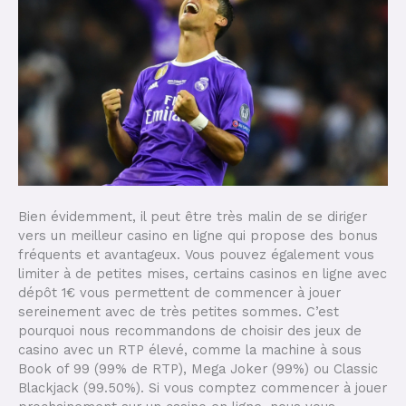
Bien évidemment, il peut être très malin de se diriger
vers un meilleur casino en ligne qui propose des bonus
fréquents et avantageux. Vous pouvez également vous
limiter à de petites mises, certains casinos en ligne avec
dépôt 1€ vous permettent de commencer à jouer
sereinement avec de très petites sommes. C’est
pourquoi nous recommandons de choisir des jeux de
casino avec un RTP élevé, comme la machine à sous
Book of 99 (99% de RTP), Mega Joker (99%) ou Classic
Blackjack (99.50%). Si vous comptez commencer à jouer