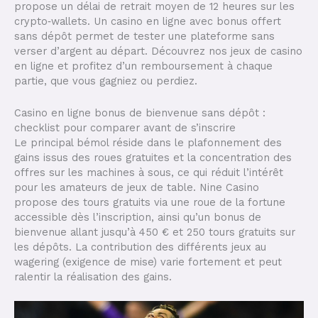
propose un délai de retrait moyen de 12 heures sur les
crypto‑wallets. Un casino en ligne avec bonus offert
sans dépôt permet de tester une plateforme sans
verser d’argent au départ. Découvrez nos jeux de casino
en ligne et profitez d’un remboursement à chaque
partie, que vous gagniez ou perdiez.
Casino en ligne bonus de bienvenue sans dépôt :
checklist pour comparer avant de s’inscrire
Le principal bémol réside dans le plafonnement des
gains issus des roues gratuites et la concentration des
offres sur les machines à sous, ce qui réduit l’intérêt
pour les amateurs de jeux de table. Nine Casino
propose des tours gratuits via une roue de la fortune
accessible dès l’inscription, ainsi qu’un bonus de
bienvenue allant jusqu’à 450 € et 250 tours gratuits sur
les dépôts. La contribution des différents jeux au
wagering (exigence de mise) varie fortement et peut
ralentir la réalisation des gains.