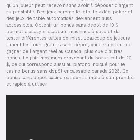
qu’un joueur peut recevoir sans avoir à déposer d’argent
au préalable. Des jeux comme le loto, le vidéo-poker et
des jeux de table automatisés deviennent aussi
accessibles. Obtenir un bonus sans dépôt de 10 $
permet d’essayer plusieurs machines à sous et de
tester différentes tailles de mise. Beaucoup de joueurs
aiment les tours gratuits sans dépôt, qui permettent de
gagner de l’argent réel au Canada, plus que d’autres
bonus. Le gain maximum provenant du bonus est de 20
$, ce qui correspond aussi au plafond indiqué pour le
casino bonus sans dépôt encaissable canada 2026. Ce
bonus sans depot casino est donc simple à comprendre
et rapide à utiliser.