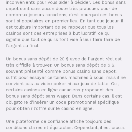
inconvénients pour vous aider à décider. Les bonus sans
dépôt sont sans aucun doute très pratiques pour de
nombreux joueurs canadiens, c’est pourquoi ces bonus
sont si populaires en premier lieu. En tant que joueur, il
est toujours important de se rappeler que tous les
casinos sont des entreprises à but lucratif, ce qui
signifie que tout ce qu’ils font vise à leur faire faire de
l’argent au final.
Un bonus sans dépôt de 20 $ avec de l’argent réel est
très difficile à trouver. Un bonus sans dépôt de 5 $,
souvent présenté comme bonus casino sans depot,
suffit pour essayer certaines machines à sous, mais il ne
convient pas au vidéo poker ni aux jeux de table. Oui,
certains casinos en ligne canadiens proposent des
bonus sans dépôt sans wager. Dans certains cas, il est
obligatoire d’insérer un code promotionnel spécifique
pour obtenir l’offre sur le casino en ligne.
Une plateforme de confiance affiche toujours des
conditions claires et équitables. Cependant, il est crucial