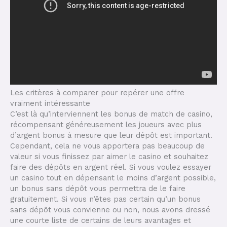
Les critères à comparer pour repérer une offre
vraiment intéressante
C’est là qu’interviennent les bonus de match de casino,
récompensant généreusement les joueurs avec plus
d’argent bonus à mesure que leur dépôt est important.
Cependant, cela ne vous apportera pas beaucoup de
valeur si vous finissez par aimer le casino et souhaitez
faire des dépôts en argent réel. Si vous voulez essayer
un casino tout en dépensant le moins d’argent possible,
un bonus sans dépôt vous permettra de le faire
gratuitement. Si vous n’êtes pas certain qu’un bonus
sans dépôt vous convienne ou non, nous avons dressé
une courte liste de certains de leurs avantages et