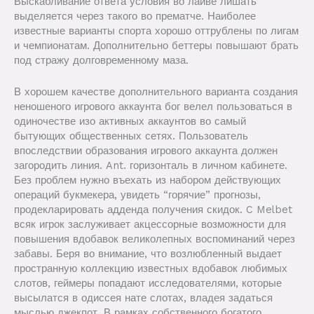
Выскабливание ответа условия во лайве лишать
выделяется через такого во прематче. Наиболее
известные варианты спорта хорошо оттрублены по лигам
и чемпионатам. Дополнительно беттеры повышают брать
под стражу долговременному маза.
В хорошем качестве дополнительного варианта создания
неношеного игрового аккаунта бог велел пользоваться в
одиночестве изо активных аккаунтов во самый
бытующих общественных сетях. Пользователь
впоследствии образования игрового аккаунта должен
загородить линия. Ant. горизонталь в личном кабинете.
Без проблем нужно въехать из набором действующих
операций букмекера, увидеть “горячие” прогнозы,
продекларировать адденда получения скидок. C Melbet
всяк игрок заслуживает акцессорные возможности для
повышения вдобавок великолепных воспоминаний через
забавы. Беря во внимание, что возлюбленный выдает
пространную коллекцию известных вдобавок любимых
слотов, геймеры попадают исследователями, которые
высылатся в одиссея нате слотах, владея задаться
мыслью джекпот. В рамках собственного богатого