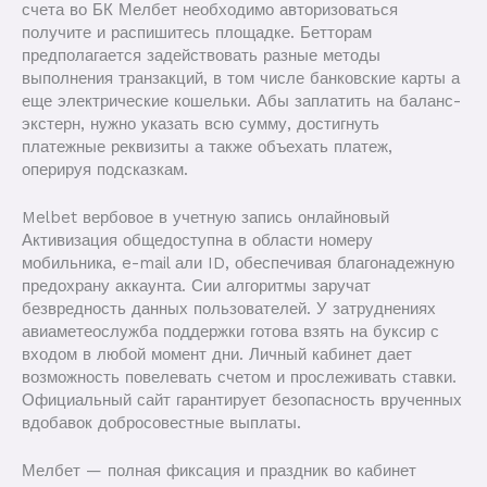
счета во БК Мелбет необходимо авторизоваться
получите и распишитесь площадке. Бетторам
предполагается задействовать разные методы
выполнения транзакций, в том числе банковские карты а
еще электрические кошельки. Абы заплатить на баланс-
экстерн, нужно указать всю сумму, достигнуть
платежные реквизиты а также объехать платеж,
оперируя подсказкам.
Melbet вербовое в учетную запись онлайновый
Активизация общедоступна в области номеру
мобильника, e-mail али ID, обеспечивая благонадежную
предохрану аккаунта. Сии алгоритмы заручат
безвредность данных пользователей. У затруднениях
авиаметеослужба поддержки готова взять на буксир с
входом в любой момент дни. Личный кабинет дает
возможность повелевать счетом и прослеживать ставки.
Официальный сайт гарантирует безопасность врученных
вдобавок добросовестные выплаты.
Мелбет — полная фиксация и праздник во кабинет