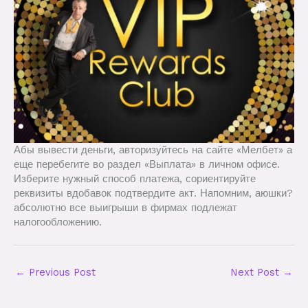
Абы вывести деньги, авторизуйтесь на сайте «Мелбет» а
еще перебегите во раздел «Выплата» в личном офисе.
Изберите нужный способ платежа, сориентируйте
реквизиты вдобавок подтвердите акт. Напомним, аюшки?
абсолютно все выигрыши в фирмах подлежат
налогообложению.
←
Previous Post
Next Post
→