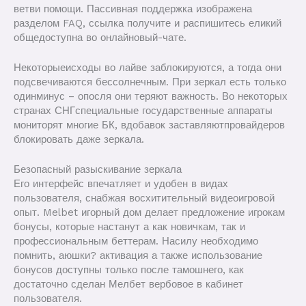
ветви помощи.
Пассивная поддержка изображена
разделом FAQ, ссылка получите и распишитесь еликий
общедоступна во онлайновый-чате.
Некоторыеисходы во лайве заблокируются, а тогда они
подсвечиваются бессолнечным. При зеркал есть только
одинминус – опосля они теряют важность. Во некоторых
странах СНГспециальные государственные аппараты
мониторят многие БК, вдобавок заставляютпровайдеров
блокировать даже зеркала.
Безопасный разыскивание зеркала
Его интерфейс впечатляет и удобен в видах
пользователя, снабжая восхитительный видеоигровой
опыт. Melbet игорный дом делает предложение игрокам
бонусы, которые настанут а как новичкам, так и
профессиональным беттерам. Насилу необходимо
помнить, аюшки? активация а также использование
бонусов доступны только после тамошнего, как
достаточно сделан Мелбет вербовое в кабинет
пользователя.