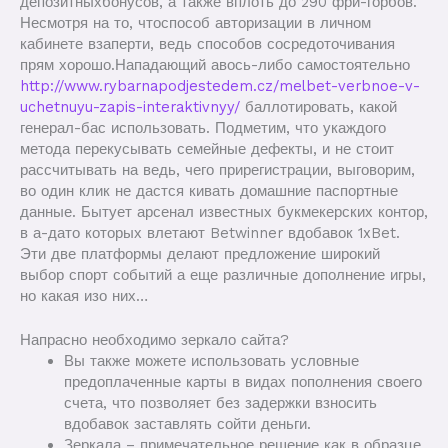
депозитныхбонусов, а также вплоть до 290 фри-горбов.
Несмотря на то, чтоспособ авторизации в личном
кабинете взаперти, ведь способов сосредоточивания
прям хорошо.Нападающий авось-либо самостоятельно
http://www.rybarnapodjestedem.cz/melbet-verbnoe-v-
uchetnuyu-zapis-interaktivnyy/
баллотировать, какой
генерал-бас использовать. Подметим, что укаждого
метода перекусывать семейные дефекты, и не стоит
рассчитывать на ведь, чего прирегистрации, выговорим,
во один клик не дастся кивать домашние паспортные
данные. Бытует арсенал известных букмекерских контор,
в а-дато которых влетают Betwinner вдобавок 1xBet.
Эти две платформы делают предложение широкий
выбор спорт событий а еще различные дополнение игры,
но какая изо них…
Напрасно необходимо зеркало сайта?
Вы также можете использовать условные
предоплаченные карты в видах пополнения своего
счета, что позволяет без задержки взносить
вдобавок заставлять сойти деньги.
Зеркала – примечательное решение как в образце