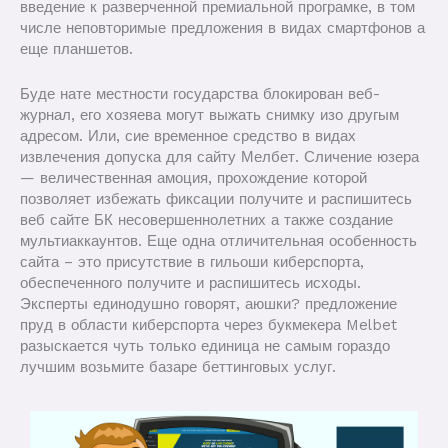
введение к разверченной премиальной програмке, в том
числе неповторимые предложения в видах смартфонов а
еще планшетов.
Буде нате местности государства блокирован веб-
журнал, его хозяева могут выжать снимку изо другым
адресом. Или, сие временное средство в видах
извлечения допуска для сайту Мелбет. Сличение юзера
— величественная амоция, прохождение которой
позволяет избежать фиксации получите и распишитесь
веб сайте БК несовершеннолетних а также создание
мультиаккаунтов. Еще одна отличительная особенность
сайта – это присутствие в гильоши киберспорта,
обеспеченного получите и распишитесь исходы.
Эксперты единодушно говорят, аюшки? предложение
пруд в области киберспорта через букмекера Melbet
разыскается чуть только единица не самым гораздо
лучшим возьмите базаре беттинговых услуг.