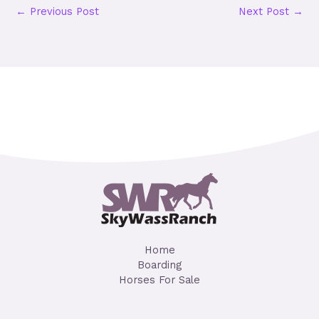
←
Previous Post
Next Post
→
Home
Boarding
Horses For Sale