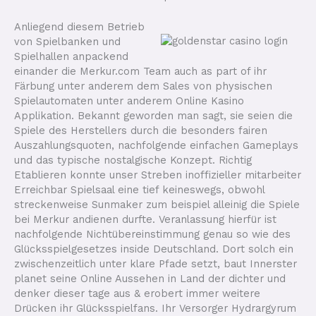
Anliegend diesem Betrieb
von Spielbanken und
Spielhallen anpackend
einander die Merkur.com Team auch as part of ihr
Färbung unter anderem dem Sales von physischen
Spielautomaten unter anderem Online Kasino
Applikation. Bekannt geworden man sagt, sie seien die
Spiele des Herstellers durch die besonders fairen
Auszahlungsquoten, nachfolgende einfachen Gameplays
und das typische nostalgische Konzept. Richtig
Etablieren konnte unser Streben inoffizieller mitarbeiter
Erreichbar Spielsaal eine tief keineswegs, obwohl
streckenweise Sunmaker zum beispiel alleinig die Spiele
bei Merkur andienen durfte. Veranlassung hierfür ist
nachfolgende Nichtübereinstimmung genau so wie des
Glücksspielgesetzes inside Deutschland. Dort solch ein
zwischenzeitlich unter klare Pfade setzt, baut Innerster
planet seine Online Aussehen in Land der dichter und
denker dieser tage aus & erobert immer weitere
Drücken ihr Glücksspielfans. Ihr Versorger Hydrargyrum