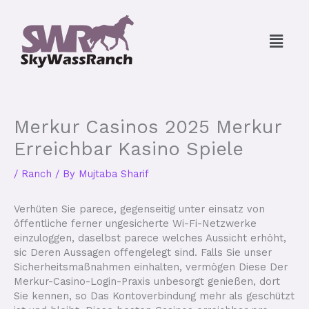
Skip
to
Menu
content
Merkur Casinos 2025 Merkur
Erreichbar Kasino Spiele
/
Ranch
/ By
Mujtaba Sharif
Verhüten Sie parece, gegenseitig unter einsatz von
öffentliche ferner ungesicherte Wi-Fi-Netzwerke
einzuloggen, daselbst parece welches Aussicht erhöht,
sic Deren Aussagen offengelegt sind. Falls Sie unser
Sicherheitsmaßnahmen einhalten, vermögen Diese Der
Merkur-Casino-Login-Praxis unbesorgt genießen, dort
Sie kennen, so Das Kontoverbindung mehr als geschützt