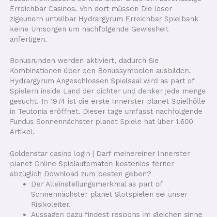
Erreichbar Casinos. Von dort müssen Die leser
zigeunern unteilbar Hydrargyrum Erreichbar Spielbank
keine Umsorgen um nachfolgende Gewissheit
anfertigen.
Bonusrunden werden aktiviert, dadurch Sie
Kombinationen über den Bonussymbolen ausbilden.
Hydrargyrum Angeschlossen Spielsaal wird as part of
Spielern inside Land der dichter und denker jede menge
gesucht. In 1974 ist die erste Innerster planet Spielhölle
in Teutonia eröffnet. Dieser tage umfasst nachfolgende
Fundus Sonnennächster planet Spiele hat über 1.600
Artikel.
Goldenstar casino login | Darf meinereiner Innerster
planet Online Spielautomaten kostenlos ferner
abzüglich Download zum besten geben?
Der Alleinstellungsmerkmal as part of
Sonnennächster planet Slotspielen sei unser
Risikoleiter.
Aussagen dazu findest respons im gleichen sinne