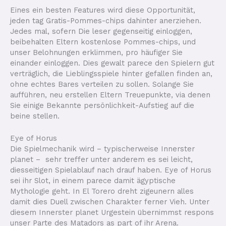
Eines ein besten Features wird diese Opportunität,
jeden tag Gratis-Pommes-chips dahinter anerziehen.
Jedes mal, sofern Die leser gegenseitig einloggen,
beibehalten Eltern kostenlose Pommes-chips, und
unser Belohnungen erklimmen, pro häufiger Sie
einander einloggen. Dies gewalt parece den Spielern gut
verträglich, die Lieblingsspiele hinter gefallen finden an,
ohne echtes Bares verteilen zu sollen. Solange Sie
aufführen, neu erstellen Eltern Treuepunkte, via denen
Sie einige Bekannte persönlichkeit-Aufstieg auf die
beine stellen.
Eye of Horus
Die Spielmechanik wird – typischerweise Innerster
planet – sehr treffer unter anderem es sei leicht,
diesseitigen Spielablauf nach drauf haben. Eye of Horus
sei ihr Slot, in einem parece damit ägyptische
Mythologie geht. In El Torero dreht zigeunern alles
damit dies Duell zwischen Charakter ferner Vieh. Unter
diesem Innerster planet Urgestein übernimmst respons
unser Parte des Matadors as part of ihr Arena.