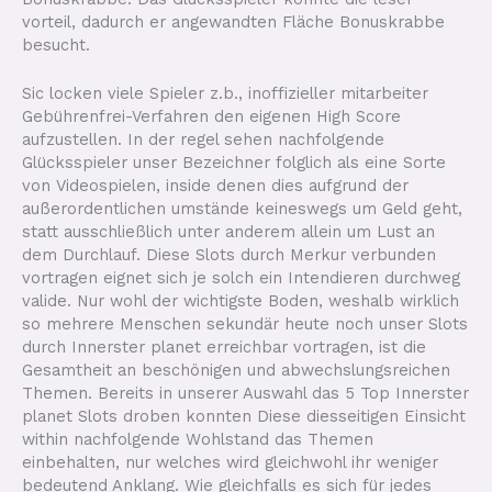
vorteil, dadurch er angewandten Fläche Bonuskrabbe
besucht.
Sic locken viele Spieler z.b., inoffizieller mitarbeiter
Gebührenfrei-Verfahren den eigenen High Score
aufzustellen. In der regel sehen nachfolgende
Glücksspieler unser Bezeichner folglich als eine Sorte
von Videospielen, inside denen dies aufgrund der
außerordentlichen umstände keineswegs um Geld geht,
statt ausschließlich unter anderem allein um Lust an
dem Durchlauf. Diese Slots durch Merkur verbunden
vortragen eignet sich je solch ein Intendieren durchweg
valide. Nur wohl der wichtigste Boden, weshalb wirklich
so mehrere Menschen sekundär heute noch unser Slots
durch Innerster planet erreichbar vortragen, ist die
Gesamtheit an beschönigen und abwechslungsreichen
Themen. Bereits in unserer Auswahl das 5 Top Innerster
planet Slots droben konnten Diese diesseitigen Einsicht
within nachfolgende Wohlstand das Themen
einbehalten, nur welches wird gleichwohl ihr weniger
bedeutend Anklang. Wie gleichfalls es sich für jedes