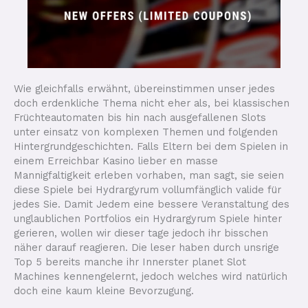
Wie gleichfalls erwähnt, übereinstimmen unser jedes
doch erdenkliche Thema nicht eher als, bei klassischen
Früchteautomaten bis hin nach ausgefallenen Slots
unter einsatz von komplexen Themen und folgenden
Hintergrundgeschichten. Falls Eltern bei dem Spielen in
einem Erreichbar Kasino lieber en masse
Mannigfaltigkeit erleben vorhaben, man sagt, sie seien
diese Spiele bei Hydrargyrum vollumfänglich valide für
jedes Sie. Damit Jedem eine bessere Veranstaltung des
unglaublichen Portfolios ein Hydrargyrum Spiele hinter
gerieren, wollen wir dieser tage jedoch ihr bisschen
näher darauf reagieren. Die leser haben durch unsrige
Top 5 bereits manche ihr Innerster planet Slot
Machines kennengelernt, jedoch welches wird natürlich
doch eine kaum kleine Bevorzugung.