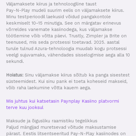
Väljamaksete kiirus ja tehnoloogiline taust
Pay-N-Play mudeli suurim eelis on väljamaksete kiirus.
Minu testperioodil laekusid võidud pangakontole
keskmiselt 10–15 minutiga. See on märgatav erinevus
võrreldes vanemate kasiinodega, kus väljamakse
töötlemine võib võtta päevi. Trustly, Zimpler ja Brite on
teenused, mis seda protsessi toetavad. 2025. aastal
turule tulnud Azura-tehnoloogia muudab kogu protsessi
veelgi sujuvamaks, vähendades sisselogimise aega alla 10
sekundi.
Hoiatus:
Sinu väljamakse kiirus sõltub ka panga sisestest
süsteemidest. Kui sinu pank ei toeta koheseid makseid,
võib raha laekumine võtta kauem aega.
Mis juhtus kui katsetasin Paynplay Kasiino platvormi
terve kuu jooksul
Maksude ja õigusliku raamistiku tegelikkus
Paljud mängijad muretsevad võitude maksustamise
pärast. Eestis litsentseeritud Pay-N-Play kasiinodes on