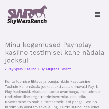
Skip
to
Menu
content
Minu kogemused Paynplay
kasiino testimisel kahe nädala
jooksul
/
Paynplay Kasiino
/ By
Mujtaba Sharif
Konto loomise lihtsus ja pangalinkide kasutamine
Testisin kahe nädala jooksul aktiivselt erinevaid Pay-N-
Play kasiinosid. Alustasin konto avamisega, mis toimub
traditsioonilise registreerimisvormita. Sinu isiku
tuvastamine toimub automaatselt läbi panga. See on
kiireim viis alustamiseks ja lingi juurde suundudes leiad