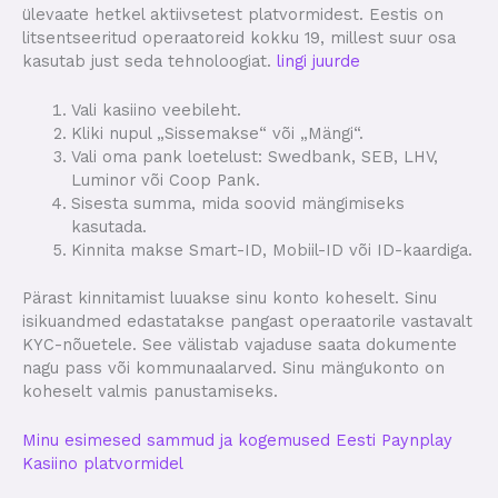
ülevaate hetkel aktiivsetest platvormidest. Eestis on
litsentseeritud operaatoreid kokku 19, millest suur osa
kasutab just seda tehnoloogiat.
lingi juurde
Vali kasiino veebileht.
Kliki nupul „Sissemakse“ või „Mängi“.
Vali oma pank loetelust: Swedbank, SEB, LHV,
Luminor või Coop Pank.
Sisesta summa, mida soovid mängimiseks
kasutada.
Kinnita makse Smart-ID, Mobiil-ID või ID-kaardiga.
Pärast kinnitamist luuakse sinu konto koheselt. Sinu
isikuandmed edastatakse pangast operaatorile vastavalt
KYC-nõuetele. See välistab vajaduse saata dokumente
nagu pass või kommunaalarved. Sinu mängukonto on
koheselt valmis panustamiseks.
Minu esimesed sammud ja kogemused Eesti Paynplay
Kasiino platvormidel