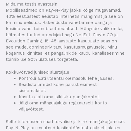
Mida ma testis avastasin
Mobiilseadmed on Pay-N-Play jaoks kõige mugavamad.
40% eestlastest eelistab internetis mängimist ja see on
ka minu eelistus. Rakenduste vahetamine panga ja
kasiino vahel toimub automaatselt. Mängude valik on lai,
hõlmates tuntud arendajaid nagu NetEnt, Play’n GO ja
Evolution Gaming. 18–45-aastaste kasutajate seas on
see mudel domineeriv tänu kasutusmugavusele. Minu
kogemus kinnitas, et pangalinkide kaudu kanaliseerimine
toimib üle 90% ulatuses tõrgeteta.
Kokkuvõtvad juhised alustajale
Kontrolli alati litsentsi olemasolu lehe jaluses.
Seadista limiidid kohe pärast esimest
sissemakset.
Kasuta alati oma isiklikku pangakontot.
Jälgi oma mänguajalugu regulaarselt konto
väljavõttest.
Selle tulemusena saad turvalise ja kiire mängukogemuse.
Pay-N-Play on muutnud kasiinotööstust oluliselt alates