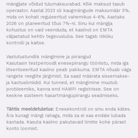
mängijate võidud tulumaksuvabad. Kõik maksud tasub
operaator. Aastal 2023 oli kaugmängude maksumäär 5%,
mida on kohati reguleeritud vahemikus 4-6%. Aastaks
2026 on planeeritud tõus 7%-ni. Sinu kui mängija
kohustus on vaid veenduda, et kasiinol on EMTA
väljastatud kehtiv tegevusluba. See tagab riikliku
kontrolli ja kaitse.
Vastutustundlik mängimine ja piirangud
Kasutasin testperioodil enesepiirangu tööriistu, mida iga
litsentseeritud kasiino peab pakkuma. EMTA nõuab väga
rangete reeglite järgimist. Sa saad määrata sissemakse-
ja kaotuslimiidid. Kui tunned, et mängimine muutub
probleemiks, kanna end HAMPI registrisse. See on
keskne süsteem hasartmängupiirangu seadmiseks.
Tähtis meeldetuletus:
Enesekontroll on sinu enda kätes.
Ära kunagi mängi rahaga, mida sa ei saa endale lubada
kaotada. Kasuta kasiino pakutavaid limiite kohe pärast
konto loomist.