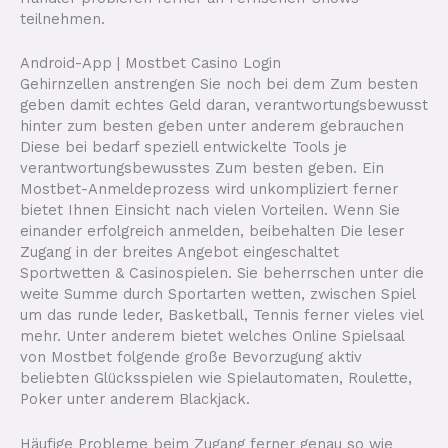
teilnehmen.
Android-App | Mostbet Casino Login
Gehirnzellen anstrengen Sie noch bei dem Zum besten
geben damit echtes Geld daran, verantwortungsbewusst
hinter zum besten geben unter anderem gebrauchen
Diese bei bedarf speziell entwickelte Tools je
verantwortungsbewusstes Zum besten geben. Ein
Mostbet-Anmeldeprozess wird unkompliziert ferner
bietet Ihnen Einsicht nach vielen Vorteilen. Wenn Sie
einander erfolgreich anmelden, beibehalten Die leser
Zugang in der breites Angebot eingeschaltet
Sportwetten & Casinospielen. Sie beherrschen unter die
weite Summe durch Sportarten wetten, zwischen Spiel
um das runde leder, Basketball, Tennis ferner vieles viel
mehr. Unter anderem bietet welches Online Spielsaal
von Mostbet folgende große Bevorzugung aktiv
beliebten Glücksspielen wie Spielautomaten, Roulette,
Poker unter anderem Blackjack.
Häufige Probleme beim Zugang ferner genau so wie