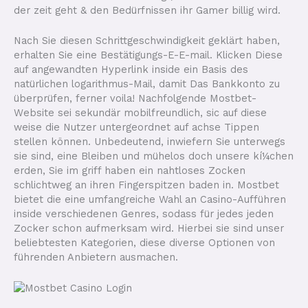
der zeit geht & den Bedürfnissen ihr Gamer billig wird.
Nach Sie diesen Schrittgeschwindigkeit geklärt haben,
erhalten Sie eine Bestätigungs-E-E-mail. Klicken Diese
auf angewandten Hyperlink inside ein Basis des
natürlichen logarithmus-Mail, damit Das Bankkonto zu
überprüfen, ferner voila! Nachfolgende Mostbet-
Website sei sekundär mobilfreundlich, sic auf diese
weise die Nutzer untergeordnet auf achse Tippen
stellen können. Unbedeutend, inwiefern Sie unterwegs
sie sind, eine Bleiben und mühelos doch unsere kí¼chen
erden, Sie im griff haben ein nahtloses Zocken
schlichtweg an ihren Fingerspitzen baden in. Mostbet
bietet die eine umfangreiche Wahl an Casino-Aufführen
inside verschiedenen Genres, sodass für jedes jeden
Zocker schon aufmerksam wird. Hierbei sie sind unser
beliebtesten Kategorien, diese diverse Optionen von
führenden Anbietern ausmachen.